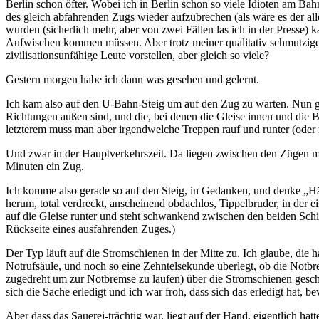
Berlin schon öfter. Wobei ich in Berlin schon so viele Idioten am Bah
des gleich abfahrenden Zugs wieder aufzubrechen (als wäre es der alle
wurden (sicherlich mehr, aber von zwei Fällen las ich in der Presse
Aufwischen kommen müssen. Aber trotz meiner qualitativ schmutzige
zivilisationsunfähige Leute vorstellen, aber gleich so viele?
Gestern morgen habe ich dann was gesehen und gelernt.
Ich kam also auf den U-Bahn-Steig um auf den Zug zu warten. Nun gibt
Richtungen außen sind, und die, bei denen die Gleise innen und die B
letzterem muss man aber irgendwelche Treppen rauf und runter (oder r
Und zwar in der Hauptverkehrszeit. Da liegen zwischen den Zügen ma
Minuten ein Zug.
Ich komme also gerade so auf den Steig, in Gedanken, und denke „Hä!
herum, total verdreckt, anscheinend obdachlos, Tippelbruder, in der ei
auf die Gleise runter und steht schwankend zwischen den beiden Schie
Rückseite eines ausfahrenden Zuges.)
Der Typ läuft auf die Stromschienen in der Mitte zu. Ich glaube, die 
Notrufsäule, und noch so eine Zehntelsekunde überlegt, ob die Notbre
zugedreht um zur Notbremse zu laufen) über die Stromschienen geschaf
sich die Sache erledigt und ich war froh, dass sich das erledigt hat, 
Aber dass das Sauerei-trächtig war, liegt auf der Hand, eigentlich h