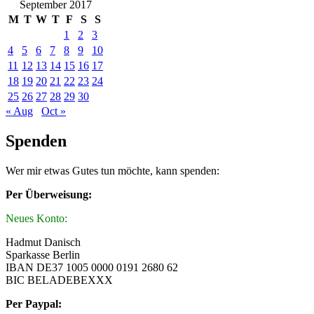
September 2017
M
T
W
T
F
S
S
1
2
3
4
5
6
7
8
9
10
11
12
13
14
15
16
17
18
19
20
21
22
23
24
25
26
27
28
29
30
« Aug
Oct »
Spenden
Wer mir etwas Gutes tun möchte, kann spenden:
Per Überweisung:
Neues Konto:
Hadmut Danisch
Sparkasse Berlin
IBAN DE37 1005 0000 0191 2680 62
BIC BELADEBEXXX
Per Paypal: