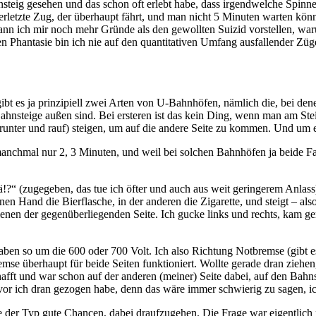
nsteig gesehen und das schon oft erlebt habe, dass irgendwelche Spinne
rletzte Zug, der überhaupt fährt, und man nicht 5 Minuten warten könnt
) kann ich mir noch mehr Gründe als den gewollten Suizid vorstellen,
n Phantasie bin ich nie auf den quantitativen Umfang ausfallender 
 es ja prinzipiell zwei Arten von U-Bahnhöfen, nämlich die, bei denen
ahnsteige außen sind. Bei ersteren ist das kein Ding, wenn man am Steig
unter und rauf) steigen, um auf die andere Seite zu kommen. Und um ei
nchmal nur 2, 3 Minuten, und weil bei solchen Bahnhöfen ja beide Fah
?“ (zugegeben, das tue ich öfter und auch aus weit geringerem Anlass
nen Hand die Bierflasche, in der anderen die Zigarette, und steigt – als
nen der gegenüberliegenden Seite. Ich gucke links und rechts, kam ger
haben so um die 600 oder 700 Volt. Ich also Richtung Notbremse (gibt e
mse überhaupt für beide Seiten funktioniert. Wollte gerade dran ziehen
ft und war schon auf der anderen (meiner) Seite dabei, auf den Bahnst
bevor ich dran gezogen habe, denn das wäre immer schwierig zu sagen, ic
atte der Typ gute Chancen, dabei draufzugehen. Die Frage war eigentlic