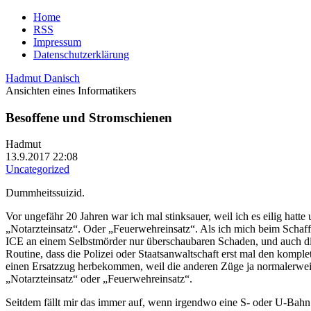
Home
RSS
Impressum
Datenschutzerklärung
Hadmut Danisch
Ansichten eines Informatikers
Besoffene und Stromschienen
Hadmut
13.9.2017 22:08
Uncategorized
Dummheitssuizid.
Vor ungefähr 20 Jahren war ich mal stinksauer, weil ich es eilig hat
„Notarzteinsatz“. Oder „Feuerwehreinsatz“. Als ich mich beim Schaffne
ICE an einem Selbstmörder nur überschaubaren Schaden, und auch diese
Routine, dass die Polizei oder Staatsanwaltschaft erst mal den kompl
einen Ersatzzug herbekommen, weil die anderen Züge ja normalerweis
„Notarzteinsatz“ oder „Feuerwehreinsatz“.
Seitdem fällt mir das immer auf, wenn irgendwo eine S- oder U-Bahn w