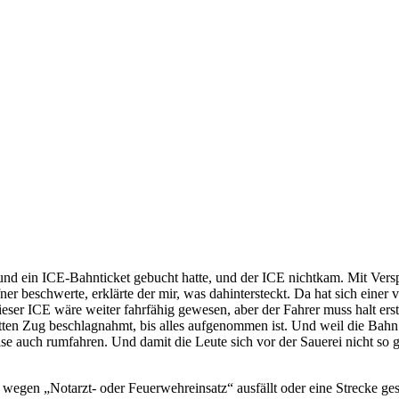
te und ein ICE-Bahnticket gebucht hatte, und der ICE nichtkam. Mit Ve
r beschwerte, erklärte der mir, was dahintersteckt. Da hat sich einer v
r ICE wäre weiter fahrfähig gewesen, aber der Fahrer muss halt erst m
etten Zug beschlagnahmt, bis alles aufgenommen ist. Und weil die Bahn
e auch rumfahren. Und damit die Leute sich vor der Sauerei nicht so g
egen „Notarzt- oder Feuerwehreinsatz“ ausfällt oder eine Strecke gesp