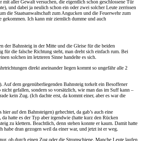
r mit aller Gewalt versuchen, die eigentlich schon geschlossene Tür
e), und dabei ja neulich schon ein oder zwei solcher Leute zerrissen
 warum die Staatsanwaltschaft zum Angucken und die Feuerwehr zum
Züge gekommen. Ich kann mir ziemlich dumme und auch
 der Bahnsteig in der Mitte und die Gleise für die beiden
 für die falsche Richtung steht, man dreht sich einfach rum. Bei
nen solchen im letzteren Sinne handelte es sich.
rtrichtungen direkt aneinander liegen kommt so ungefähr alle 2
). Auf dem gegenüberliegenden Bahnsteig torkelt ein Besoffener
o nicht gefallen, sondern so vorsätzlich, wie man das im Suff kann –
ade kein Zug. (Ich dachte erst, da kommt einer, aber es war die
s hier auf den Bahnsteigen) gehechtet, da gab’s auch eine
, da hatte es der Typ aber irgendwie (hatte kurz den Rücken
eig zu klettern. Beachtlich, denn stehen konnte er kaum. Damit hatte
h habe dran gezogen weil da einer war, und jetzt ist er weg.
h nur, ob durch einen Zug oder die Stromschiene. Manche Leute laufen