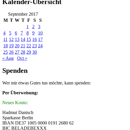
Kalender-Übersicht
September 2017
M
T
W
T
F
S
S
1
2
3
4
5
6
7
8
9
10
11
12
13
14
15
16
17
18
19
20
21
22
23
24
25
26
27
28
29
30
« Aug
Oct »
Spenden
Wer mir etwas Gutes tun möchte, kann spenden:
Per Überweisung:
Neues Konto:
Hadmut Danisch
Sparkasse Berlin
IBAN DE37 1005 0000 0191 2680 62
BIC BELADEBEXXX