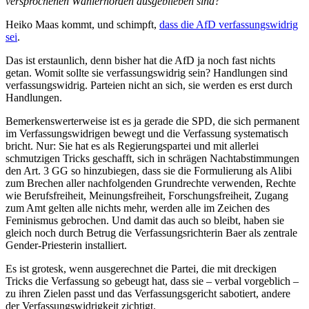
versprochenen Wählerhorden ausgeblieben sind?
Heiko Maas kommt, und schimpft,
dass die AfD verfassungswidrig
sei
.
Das ist erstaunlich, denn bisher hat die AfD ja noch fast nichts
getan. Womit sollte sie verfassungswidrig sein? Handlungen sind
verfassungswidrig. Parteien nicht an sich, sie werden es erst durch
Handlungen.
Bemerkenswerterweise ist es ja gerade die SPD, die sich permanent
im Verfassungswidrigen bewegt und die Verfassung systematisch
bricht. Nur: Sie hat es als Regierungspartei und mit allerlei
schmutzigen Tricks geschafft, sich in schrägen Nachtabstimmungen
den Art. 3 GG so hinzubiegen, dass sie die Formulierung als Alibi
zum Brechen aller nachfolgenden Grundrechte verwenden, Rechte
wie Berufsfreiheit, Meinungsfreiheit, Forschungsfreiheit, Zugang
zum Amt gelten alle nichts mehr, werden alle im Zeichen des
Feminismus gebrochen. Und damit das auch so bleibt, haben sie
gleich noch durch Betrug die Verfassungsrichterin Baer als zentrale
Gender-Priesterin installiert.
Es ist grotesk, wenn ausgerechnet die Partei, die mit dreckigen
Tricks die Verfassung so gebeugt hat, dass sie – verbal vorgeblich –
zu ihren Zielen passt und das Verfassungsgericht sabotiert, andere
der Verfassungswidrigkeit zichtigt.