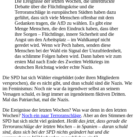
Die Ereignisse der letzten Wochen, die unterdrückte
Debatte über die Flüchtlingskrise und die
Terroranschläge in europäischen Städten haben dazu
geführt, dass sich viele Menschen offenbar mit dem
Gedanken tragen, die AfD zu wählen. Es gibt eine
Menge Menschen, die den Eindruck haben, dass über
ihre Sorgen – Flüchtlinge, innere Sicherheit und die
Angst um den Arbeitsplatz – im Wahlkampf nicht
geredet wird. Wenn wir Pech haben, senden diese
Menschen bei der Wahl ein Signal der Unzufriedenheit,
das schlimme Folgen haben wird. Dann haben wir zum
ersten Mal nach Ende des Zweiten Weltkriegs im
deutschen Reichstag wieder echte Nazis.
Die SPD hat sich Wähler eingebildet (oder ihren Mitgliedern
versprochen), die es nicht gibt, und dran schuld sind die Nazis. Wie
im Feminismus: Noch nie war da irgendwer selbst an seinem
Versagen schuld, es liegt immer an irgendeinem fiktiven Dritten.
Mal das Patriarchat, mal die Nazis.
Die Ereignisse der letzten Wochen? Was war denn in den letzten
Wochen?
Noch ein paar Terroranschläge
. Aber an den Stimmen der
SPD hat sich nicht viel geändert.
Heißt das jetzt, dass gerade die
Terroranschläge der letzten Wochen – in Spanien – daran schuld
sind, dass sich bei der SPD nichts geändert hat und die