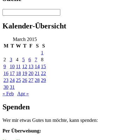
Kalender-Übersicht
March 2015
M
T
W
T
F
S
S
1
2
3
4
5
6
7
8
9
10
11
12
13
14
15
16
17
18
19
20
21
22
23
24
25
26
27
28
29
30
31
« Feb
Apr »
Spenden
Wer mir etwas Gutes tun möchte, kann spenden:
Per Überweisung: