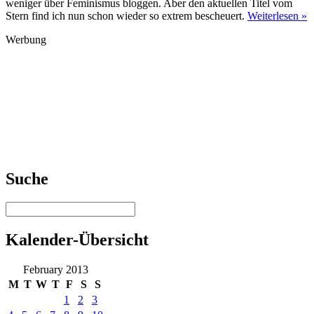
weniger über Feminismus bloggen. Aber den aktuellen Titel vom
Stern find ich nun schon wieder so extrem bescheuert.
Weiterlesen »
Werbung
Suche
Kalender-Übersicht
February 2013
M
T
W
T
F
S
S
1
2
3