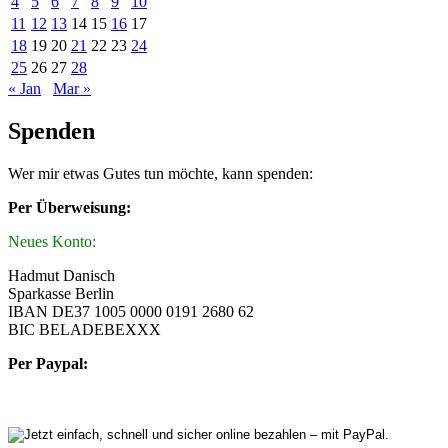
4
5
6
7
8
9
10
11
12
13
14
15
16
17
18
19
20
21
22
23
24
25
26
27
28
« Jan
Mar »
Spenden
Wer mir etwas Gutes tun möchte, kann spenden:
Per Überweisung:
Neues Konto:
Hadmut Danisch
Sparkasse Berlin
IBAN DE37 1005 0000 0191 2680 62
BIC BELADEBEXXX
Per Paypal: