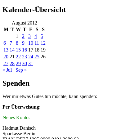
Kalender-Übersicht
August 2012
M
T
W
T
F
S
S
1
2
3
4
5
6
7
8
9
10
11
12
13
14
15
16
17
18
19
20
21
22
23
24
25
26
27
28
29
30
31
« Jul
Sep »
Spenden
Wer mir etwas Gutes tun möchte, kann spenden:
Per Überweisung:
Neues Konto:
Hadmut Danisch
Sparkasse Berlin