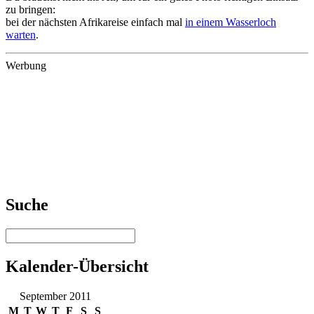
zu bringen:
bei der nächsten Afrikareise einfach mal
in einem Wasserloch
warten
.
Werbung
Suche
Kalender-Übersicht
September 2011
M
T
W
T
F
S
S