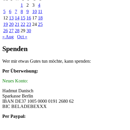
1
2
3
4
5
6
7
8
9
10
11
12
13
14
15
16
17
18
19
20
21
22
23
24
25
26
27
28
29
30
« Aug
Oct »
Spenden
Wer mir etwas Gutes tun möchte, kann spenden:
Per Überweisung:
Neues Konto:
Hadmut Danisch
Sparkasse Berlin
IBAN DE37 1005 0000 0191 2680 62
BIC BELADEBEXXX
Per Paypal: