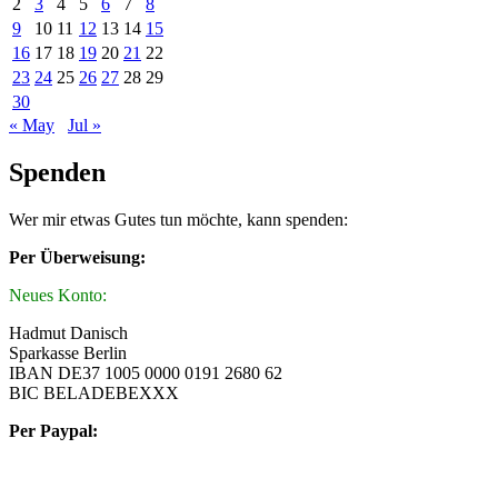
2
3
4
5
6
7
8
9
10
11
12
13
14
15
16
17
18
19
20
21
22
23
24
25
26
27
28
29
30
« May
Jul »
Spenden
Wer mir etwas Gutes tun möchte, kann spenden:
Per Überweisung:
Neues Konto:
Hadmut Danisch
Sparkasse Berlin
IBAN DE37 1005 0000 0191 2680 62
BIC BELADEBEXXX
Per Paypal: