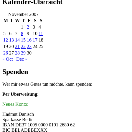
Kalender-Übersicht
November 2007
M
T
W
T
F
S
S
1
2
3
4
5
6
7
8
9
10
11
12
13
14
15
16
17
18
19
20
21
22
23
24
25
26
27
28
29
30
« Oct
Dec »
Spenden
Wer mir etwas Gutes tun möchte, kann spenden:
Per Überweisung:
Neues Konto:
Hadmut Danisch
Sparkasse Berlin
IBAN DE37 1005 0000 0191 2680 62
BIC BELADEBEXXX