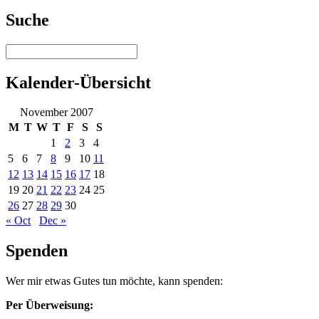
Suche
Kalender-Übersicht
November 2007
M
T
W
T
F
S
S
1
2
3
4
5
6
7
8
9
10
11
12
13
14
15
16
17
18
19
20
21
22
23
24
25
26
27
28
29
30
« Oct
Dec »
Spenden
Wer mir etwas Gutes tun möchte, kann spenden:
Per Überweisung: