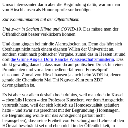
Umso interessanter darin aber die Begründung dafür, warum man
von Hirschhausen als Honorarprofessor benötige:
Zur Kommunikation mit der Öffentlichkeit.
Und zwar in Sachen Klima und COVID-19.
Das müsse man der
Öffentlichkeit besser verklickern können.
Und dann gingen bei mir die Alarmglocken an. Denn das hört sich
überhaupt nicht nach einem eigenen Willen der Universität an,
sondern stinkt nach politischer Vorgabe, zumal das in Hessen ist und
dort
die Grüne Angela Dorn-Rancke Wisssenschaftsministerin
. Das
stinkt gewaltig danach, dass man da auf politischen Druck hin einen
Prominenten und vor allem medienerfahrenen Fernsehprofi
einspannt. Zumal von Hirschhausen ja auch beim WDR ist, denen
gerade die Chemikerin Mai Thi Nguyen-Kim zum ZDF
davongelaufen ist.
Es ist aber vor allem deshalb hoch dubios, weil man doch in Kassel
– ebenfalls Hessen – den Professor Kutschera vor dem Amtsgericht
verurteilt hatte, weil der sich kritisch zu Homosexualität geäußert
hatte – und zwar ausgerechnet mit der Begründung (Hörensagen,
die Begründung wollte mir das Amtsgericht partout nicht
herausgeben), dass seine Freiheit von Forschung und Lehre auf den
HÖrsaal beschränkt sei und eben nicht in der Öffentlichkeit, in