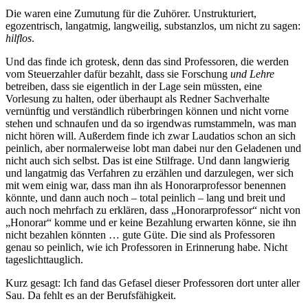
Die waren eine Zumutung für die Zuhörer. Unstrukturiert,
egozentrisch, langatmig, langweilig, substanzlos, um nicht zu sagen:
hilflos
.
Und das finde ich grotesk, denn das sind Professoren, die werden
vom Steuerzahler dafür bezahlt, dass sie Forschung
und Lehre
betreiben, dass sie eigentlich in der Lage sein müssten, eine
Vorlesung zu halten, oder überhaupt als Redner Sachverhalte
vernünftig und verständlich rüberbringen können und nicht vorne
stehen und schnaufen und da so irgendwas rumstammeln, was man
nicht hören will. Außerdem finde ich zwar Laudatios schon an sich
peinlich, aber normalerweise lobt man dabei nur den Geladenen und
nicht auch sich selbst. Das ist eine Stilfrage. Und dann langwierig
und langatmig das Verfahren zu erzählen und darzulegen, wer sich
mit wem einig war, dass man ihn als Honorarprofessor benennen
könnte, und dann auch noch – total peinlich – lang und breit und
auch noch mehrfach zu erklären, dass „Honorarprofessor“ nicht von
„Honorar“ komme und er keine Bezahlung erwarten könne, sie ihn
nicht bezahlen könnten … gute Güte. Die sind als Professoren
genau so peinlich, wie ich Professoren in Erinnerung habe. Nicht
tageslichttauglich.
Kurz gesagt: Ich fand das Gefasel dieser Professoren dort unter aller
Sau. Da fehlt es an der Berufsfähigkeit.