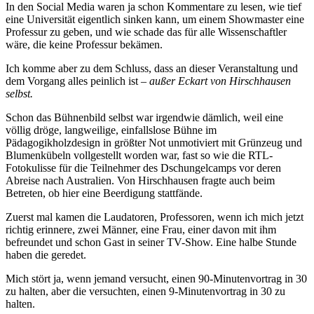
In den Social Media waren ja schon Kommentare zu lesen, wie tief
eine Universität eigentlich sinken kann, um einem Showmaster eine
Professur zu geben, und wie schade das für alle Wissenschaftler
wäre, die keine Professur bekämen.
Ich komme aber zu dem Schluss, dass an dieser Veranstaltung und
dem Vorgang alles peinlich ist –
außer Eckart von Hirschhausen
selbst.
Schon das Bühnenbild selbst war irgendwie dämlich, weil eine
völlig dröge, langweilige, einfallslose Bühne im
Pädagogikholzdesign in größter Not unmotiviert mit Grünzeug und
Blumenkübeln vollgestellt worden war, fast so wie die RTL-
Fotokulisse für die Teilnehmer des Dschungelcamps vor deren
Abreise nach Australien. Von Hirschhausen fragte auch beim
Betreten, ob hier eine Beerdigung stattfände.
Zuerst mal kamen die Laudatoren, Professoren, wenn ich mich jetzt
richtig erinnere, zwei Männer, eine Frau, einer davon mit ihm
befreundet und schon Gast in seiner TV-Show. Eine halbe Stunde
haben die geredet.
Mich stört ja, wenn jemand versucht, einen 90-Minutenvortrag in 30
zu halten, aber die versuchten, einen 9-Minutenvortrag in 30 zu
halten.