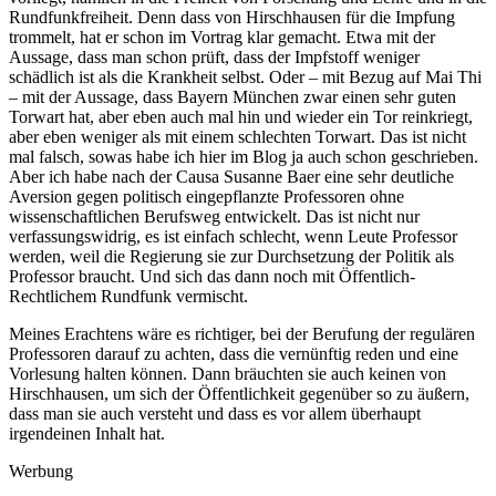
Rundfunkfreiheit. Denn dass von Hirschhausen für die Impfung
trommelt, hat er schon im Vortrag klar gemacht. Etwa mit der
Aussage, dass man schon prüft, dass der Impfstoff weniger
schädlich ist als die Krankheit selbst. Oder – mit Bezug auf Mai Thi
– mit der Aussage, dass Bayern München zwar einen sehr guten
Torwart hat, aber eben auch mal hin und wieder ein Tor reinkriegt,
aber eben weniger als mit einem schlechten Torwart. Das ist nicht
mal falsch, sowas habe ich hier im Blog ja auch schon geschrieben.
Aber ich habe nach der Causa Susanne Baer eine sehr deutliche
Aversion gegen politisch eingepflanzte Professoren ohne
wissenschaftlichen Berufsweg entwickelt. Das ist nicht nur
verfassungswidrig, es ist einfach schlecht, wenn Leute Professor
werden, weil die Regierung sie zur Durchsetzung der Politik als
Professor braucht. Und sich das dann noch mit Öffentlich-
Rechtlichem Rundfunk vermischt.
Meines Erachtens wäre es richtiger, bei der Berufung der regulären
Professoren darauf zu achten, dass die vernünftig reden und eine
Vorlesung halten können. Dann bräuchten sie auch keinen von
Hirschhausen, um sich der Öffentlichkeit gegenüber so zu äußern,
dass man sie auch versteht und dass es vor allem überhaupt
irgendeinen Inhalt hat.
Werbung