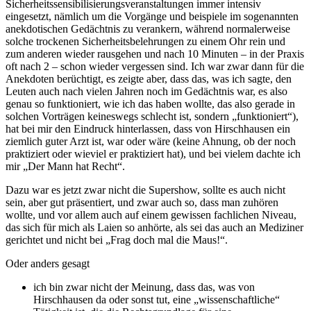
Sicherheitssensibilisierungsveranstaltungen immer intensiv
eingesetzt, nämlich um die Vorgänge und beispiele im sogenannten
anekdotischen Gedächtnis zu verankern, während normalerweise
solche trockenen Sicherheitsbelehrungen zu einem Ohr rein und
zum anderen wieder rausgehen und nach 10 Minuten – in der Praxis
oft nach 2 – schon wieder vergessen sind. Ich war zwar dann für die
Anekdoten berüchtigt, es zeigte aber, dass das, was ich sagte, den
Leuten auch nach vielen Jahren noch im Gedächtnis war, es also
genau so funktioniert, wie ich das haben wollte, das also gerade in
solchen Vorträgen keineswegs schlecht ist, sondern „funktioniert“),
hat bei mir den Eindruck hinterlassen, dass von Hirschhausen ein
ziemlich guter Arzt ist, war oder wäre (keine Ahnung, ob der noch
praktiziert oder wieviel er praktiziert hat), und bei vielem dachte ich
mir „Der Mann hat Recht“.
Dazu war es jetzt zwar nicht die Supershow, sollte es auch nicht
sein, aber gut präsentiert, und zwar auch so, dass man zuhören
wollte, und vor allem auch auf einem gewissen fachlichen Niveau,
das sich für mich als Laien so anhörte, als sei das auch an Mediziner
gerichtet und nicht bei „Frag doch mal die Maus!“.
Oder anders gesagt
ich bin zwar nicht der Meinung, dass das, was von
Hirschhausen da oder sonst tut, eine „wissenschaftliche“