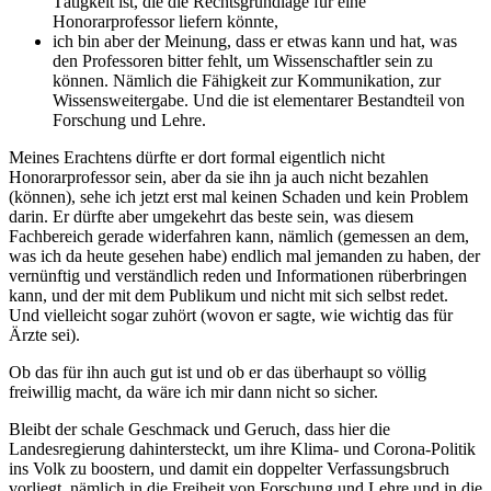
Tätigkeit ist, die die Rechtsgrundlage für eine
Honorarprofessor liefern könnte,
ich bin aber der Meinung, dass er etwas kann und hat, was
den Professoren bitter fehlt, um Wissenschaftler sein zu
können. Nämlich die Fähigkeit zur Kommunikation, zur
Wissensweitergabe. Und die ist elementarer Bestandteil von
Forschung und Lehre.
Meines Erachtens dürfte er dort formal eigentlich nicht
Honorarprofessor sein, aber da sie ihn ja auch nicht bezahlen
(können), sehe ich jetzt erst mal keinen Schaden und kein Problem
darin. Er dürfte aber umgekehrt das beste sein, was diesem
Fachbereich gerade widerfahren kann, nämlich (gemessen an dem,
was ich da heute gesehen habe) endlich mal jemanden zu haben, der
vernünftig und verständlich reden und Informationen rüberbringen
kann, und der mit dem Publikum und nicht mit sich selbst redet.
Und vielleicht sogar zuhört (wovon er sagte, wie wichtig das für
Ärzte sei).
Ob das für ihn auch gut ist und ob er das überhaupt so völlig
freiwillig macht, da wäre ich mir dann nicht so sicher.
Bleibt der schale Geschmack und Geruch, dass hier die
Landesregierung dahintersteckt, um ihre Klima- und Corona-Politik
ins Volk zu boostern, und damit ein doppelter Verfassungsbruch
vorliegt, nämlich in die Freiheit von Forschung und Lehre und in die