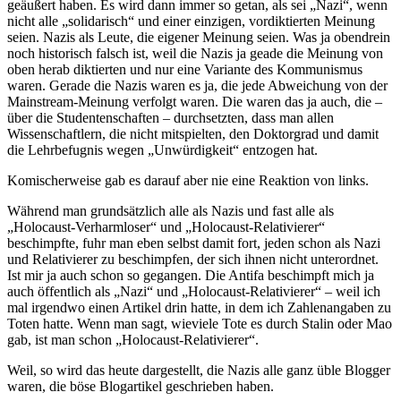
geäußert haben. Es wird dann immer so getan, als sei „Nazi“, wenn
nicht alle „solidarisch“ und einer einzigen, vordiktierten Meinung
seien. Nazis als Leute, die eigener Meinung seien. Was ja obendrein
noch historisch falsch ist, weil die Nazis ja geade die Meinung von
oben herab diktierten und nur eine Variante des Kommunismus
waren. Gerade die Nazis waren es ja, die jede Abweichung von der
Mainstream-Meinung verfolgt waren. Die waren das ja auch, die –
über die Studentenschaften – durchsetzten, dass man allen
Wissenschaftlern, die nicht mitspielten, den Doktorgrad und damit
die Lehrbefugnis wegen „Unwürdigkeit“ entzogen hat.
Komischerweise gab es darauf aber nie eine Reaktion von links.
Während man grundsätzlich alle als Nazis und fast alle als
„Holocaust-Verharmloser“ und „Holocaust-Relativierer“
beschimpfte, fuhr man eben selbst damit fort, jeden schon als Nazi
und Relativierer zu beschimpfen, der sich ihnen nicht unterordnet.
Ist mir ja auch schon so gegangen. Die Antifa beschimpft mich ja
auch öffentlich als „Nazi“ und „Holocaust-Relativierer“ – weil ich
mal irgendwo einen Artikel drin hatte, in dem ich Zahlenangaben zu
Toten hatte. Wenn man sagt, wieviele Tote es durch Stalin oder Mao
gab, ist man schon „Holocaust-Relativierer“.
Weil, so wird das heute dargestellt, die Nazis alle ganz üble Blogger
waren, die böse Blogartikel geschrieben haben.