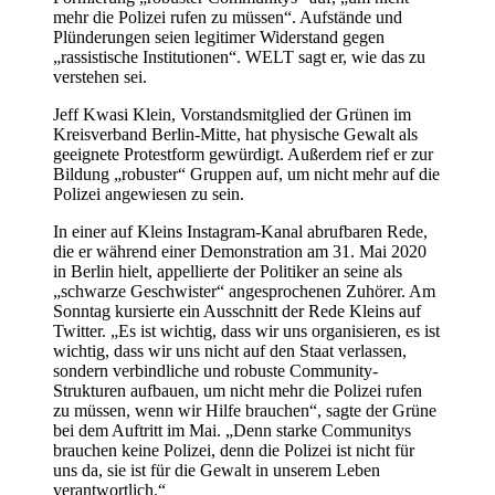
mehr die Polizei rufen zu müssen“. Aufstände und
Plünderungen seien legitimer Widerstand gegen
„rassistische Institutionen“. WELT sagt er, wie das zu
verstehen sei.
Jeff Kwasi Klein, Vorstandsmitglied der Grünen im
Kreisverband Berlin-Mitte, hat physische Gewalt als
geeignete Protestform gewürdigt. Außerdem rief er zur
Bildung „robuster“ Gruppen auf, um nicht mehr auf die
Polizei angewiesen zu sein.
In einer auf Kleins Instagram-Kanal abrufbaren Rede,
die er während einer Demonstration am 31. Mai 2020
in Berlin hielt, appellierte der Politiker an seine als
„schwarze Geschwister“ angesprochenen Zuhörer. Am
Sonntag kursierte ein Ausschnitt der Rede Kleins auf
Twitter. „Es ist wichtig, dass wir uns organisieren, es ist
wichtig, dass wir uns nicht auf den Staat verlassen,
sondern verbindliche und robuste Community-
Strukturen aufbauen, um nicht mehr die Polizei rufen
zu müssen, wenn wir Hilfe brauchen“, sagte der Grüne
bei dem Auftritt im Mai. „Denn starke Communitys
brauchen keine Polizei, denn die Polizei ist nicht für
uns da, sie ist für die Gewalt in unserem Leben
verantwortlich.“