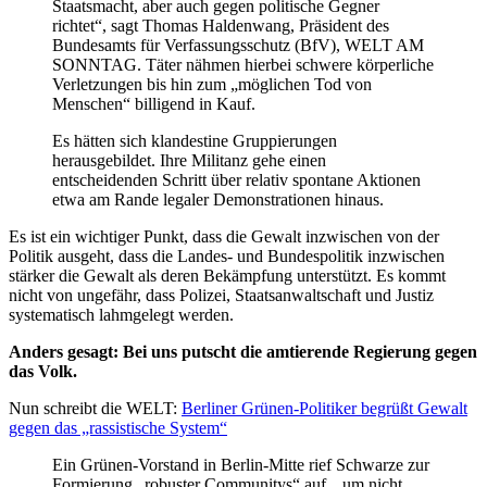
Staatsmacht, aber auch gegen politische Gegner
richtet“, sagt Thomas Haldenwang, Präsident des
Bundesamts für Verfassungsschutz (BfV), WELT AM
SONNTAG. Täter nähmen hierbei schwere körperliche
Verletzungen bis hin zum „möglichen Tod von
Menschen“ billigend in Kauf.
Es hätten sich klandestine Gruppierungen
herausgebildet. Ihre Militanz gehe einen
entscheidenden Schritt über relativ spontane Aktionen
etwa am Rande legaler Demonstrationen hinaus.
Es ist ein wichtiger Punkt, dass die Gewalt inzwischen von der
Politik ausgeht, dass die Landes- und Bundespolitik inzwischen
stärker die Gewalt als deren Bekämpfung unterstützt. Es kommt
nicht von ungefähr, dass Polizei, Staatsanwaltschaft und Justiz
systematisch lahmgelegt werden.
Anders gesagt: Bei uns putscht die amtierende Regierung gegen
das Volk.
Nun schreibt die WELT:
Berliner Grünen-Politiker begrüßt Gewalt
gegen das „rassistische System“
Ein Grünen-Vorstand in Berlin-Mitte rief Schwarze zur
Formierung „robuster Communitys“ auf, „um nicht