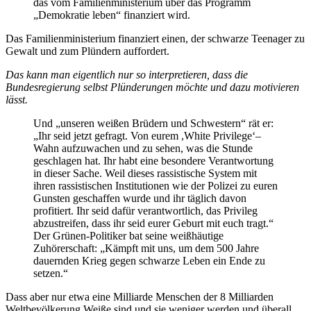
das vom Familienministerium über das Programm
„Demokratie leben“ finanziert wird.
Das Familienministerium finanziert einen, der schwarze Teenager zu
Gewalt und zum Plündern auffordert.
Das kann man eigentlich nur so interpretieren, dass die
Bundesregierung selbst Plünderungen möchte und dazu motivieren
lässt.
Und „unseren weißen Brüdern und Schwestern“ rät er:
„Ihr seid jetzt gefragt. Von eurem ,White Privilege‘–
Wahn aufzuwachen und zu sehen, was die Stunde
geschlagen hat. Ihr habt eine besondere Verantwortung
in dieser Sache. Weil dieses rassistische System mit
ihren rassistischen Institutionen wie der Polizei zu euren
Gunsten geschaffen wurde und ihr täglich davon
profitiert. Ihr seid dafür verantwortlich, das Privileg
abzustreifen, dass ihr seid eurer Geburt mit euch tragt.“
Der Grünen-Politiker bat seine weißhäutige
Zuhörerschaft: „Kämpft mit uns, um dem 500 Jahre
dauernden Krieg gegen schwarze Leben ein Ende zu
setzen.“
Dass aber nur etwa eine Milliarde Menschen der 8 Milliarden
Weltbevölkerung Weiße sind und sie weniger werden und überall