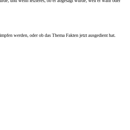
urde, und wenn letzteres, ob er abgesägt wurde, weil er wahr oder
himpfen werden, oder ob das Thema Fakten jetzt ausgedient hat.