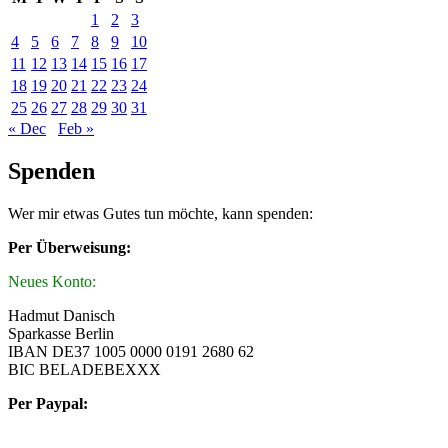
1
2
3
4
5
6
7
8
9
10
11
12
13
14
15
16
17
18
19
20
21
22
23
24
25
26
27
28
29
30
31
« Dec
Feb »
Spenden
Wer mir etwas Gutes tun möchte, kann spenden:
Per Überweisung:
Neues Konto:
Hadmut Danisch
Sparkasse Berlin
IBAN DE37 1005 0000 0191 2680 62
BIC BELADEBEXXX
Per Paypal: