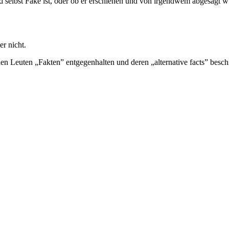
d selbst Fake ist, oder ob er erschienen und von irgendwem abgesägt w
er nicht.
nen Leuten „Fakten” entgegenhalten und deren „alternative facts” besc