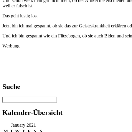
Und schon weiß man gar nicht mehr, ob der Artikel nie erschienen un
weil er falsch ist.
Das geht lustig los.
Jetzt bin ich mal gespannt, ob sie das zur Geisteskrankheit erklären od
Und ich bin gespannt wie ein Flitzebogen, ob sie auch Biden und sei
Werbung
Suche
Kalender-Übersicht
January 2021
M
T
W
T
F
S
S