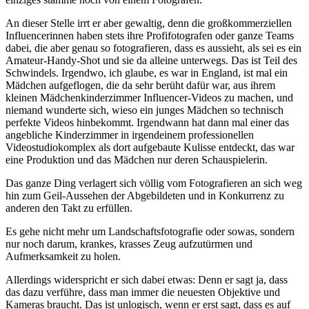
An dieser Stelle irrt er aber gewaltig, denn die großkommerziellen
Influencerinnen haben stets ihre Profifotografen oder ganze Teams
dabei, die aber genau so fotografieren, dass es aussieht, als sei es ein
Amateur-Handy-Shot und sie da alleine unterwegs. Das ist Teil des
Schwindels. Irgendwo, ich glaube, es war in England, ist mal ein
Mädchen aufgeflogen, die da sehr berüht dafür war, aus ihrem
kleinen Mädchenkinderzimmer Influencer-Videos zu machen, und
niemand wunderte sich, wieso ein junges Mädchen so technisch
perfekte Videos hinbekommt. Irgendwann hat dann mal einer das
angebliche Kinderzimmer in irgendeinem professionellen
Videostudiokomplex als dort aufgebaute Kulisse entdeckt, das war
eine Produktion und das Mädchen nur deren Schauspielerin.
Das ganze Ding verlagert sich völlig vom Fotografieren an sich weg
hin zum Geil-Aussehen der Abgebildeten und in Konkurrenz zu
anderen den Takt zu erfüllen.
Es gehe nicht mehr um Landschaftsfotografie oder sowas, sondern
nur noch darum, krankes, krasses Zeug aufzutürmen und
Aufmerksamkeit zu holen.
Allerdings widerspricht er sich dabei etwas: Denn er sagt ja, dass
das dazu verführe, dass man immer die neuesten Objektive und
Kameras braucht. Das ist unlogisch, wenn er erst sagt, dass es auf