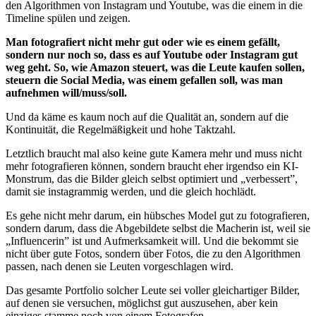
den Algorithmen von Instagram und Youtube, was die einem in die
Timeline spülen und zeigen.
Man fotografiert nicht mehr gut oder wie es einem gefällt,
sondern nur noch so, dass es auf Youtube oder Instagram gut
weg geht. So, wie Amazon steuert, was die Leute kaufen sollen,
steuern die Social Media, was einem gefallen soll, was man
aufnehmen will/muss/soll.
Und da käme es kaum noch auf die Qualität an, sondern auf die
Kontinuität, die Regelmäßigkeit und hohe Taktzahl.
Letztlich braucht mal also keine gute Kamera mehr und muss nicht
mehr fotografieren können, sondern braucht eher irgendso ein KI-
Monstrum, das die Bilder gleich selbst optimiert und „verbessert”,
damit sie instagrammig werden, und die gleich hochlädt.
Es gehe nicht mehr darum, ein hübsches Model gut zu fotografieren,
sondern darum, dass die Abgebildete selbst die Macherin ist, weil sie
„Influencerin” ist und Aufmerksamkeit will. Und die bekommt sie
nicht über gute Fotos, sondern über Fotos, die zu den Algorithmen
passen, nach denen sie Leuten vorgeschlagen wird.
Das gesamte Portfolio solcher Leute sei voller gleichartiger Bilder,
auf denen sie versuchen, möglichst gut auszusehen, aber kein
einziges stamme noch von einem Fotografen.