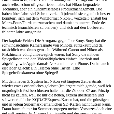
auch selbst schon oft geschrieben habe, hat Nikon begnadete
Techniker, aber ein hundsmiserables Produktmanagement. Die
haben über Jahre viel Schrott verkauft (obwohl sie eigentlich besser
könnten), sich mit dem Winzformat Nikon-1 verzettelt (anstatt bei
Micro-Four-Thirds mitzumachen und damit am unteren Ende des
technisch Brauchbaren zu bleiben), und sich auf den Lorbeeren
früherer Jahre ausgeruht.
Der kapitale Fehler: Die Arroganz gegenüber Sony. Sony hat die
schwindsüchtige Kamerasparte von Minolta aufgekauft und da
tatsächlich was draus gemacht. Während Canon und Nikon als
Platzhirsche völlig unbeweglich waren, hat Sony die mit den
Spiegellosen und den Videofähigkeiten einfach überholt und
abgehängt wie Apple damals Nokia mit ihrem iPhone. Da hat auch
erst jeder gelacht: Ein Telefon ohne Tasten! Eine
Spiegelreflexkamera ohne Spiegel!
Mit dem neuen Z-System hat Nikon seit längerer Zeit erstmals
wieder etwas ordentliches geleistet (ich ärgere mich gerade, weil ich
ursprünglich fest beschlossen hatte, mir die Z6 oder Z7 aus Prinzip
nicht zu kaufen, weil sie nur die neuen, extrem überteueren und
schwer erhältliche XQD/CFExpress-Karten hat, und die günstigen
und in jedem Supermarkt erhältlichen SD-Karten nicht nutzen kann.
Dann hatte ich mir im Sommer entgegen meines Vorsatzes doch eine
gekauft, wegen der Corona-Langeweile und der verschobenen