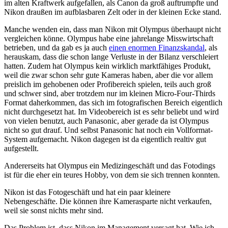
im alten Kraftwerk aufgefallen, als Canon da groß auftrumpfte und
Nikon draußen im aufblasbaren Zelt oder in der kleinen Ecke stand.
Manche wenden ein, dass man Nikon mit Olympus überhaupt nicht
vergleichen könne. Olympus habe eine jahrelange Misswirtschaft
betrieben, und da gab es ja auch
einen enormen Finanzskandal
, als
herauskam, dass die schon lange Verluste in der Bilanz verschleiert
hatten. Zudem hat Olympus kein wirklich marktfähiges Produkt,
weil die zwar schon sehr gute Kameras haben, aber die vor allem
preislich im gehobenen oder Profibereich spielen, teils auch groß
und schwer sind, aber trotzdem nur im kleinen Micro-Four-Thirds
Format daherkommen, das sich im fotografischen Bereich eigentlich
nicht durchgesetzt hat. Im Videobereich ist es sehr beliebt und wird
von vielen benutzt, auch Panasonic, aber gerade da ist Olympus
nicht so gut drauf. Und selbst Panasonic hat noch ein Vollformat-
System aufgemacht. Nikon dagegen ist da eigentlich realtiv gut
aufgestellt.
Andererseits hat Olympus ein Medizingeschäft und das Fotodings
ist für die eher ein teures Hobby, von dem sie sich trennen konnten.
Nikon ist das Fotogeschäft und hat ein paar kleinere
Nebengeschäfte. Die können ihre Kamerasparte nicht verkaufen,
weil sie sonst nichts mehr sind.
Das Problem ist, dass Nikon im Management versagt hat. Wie ich