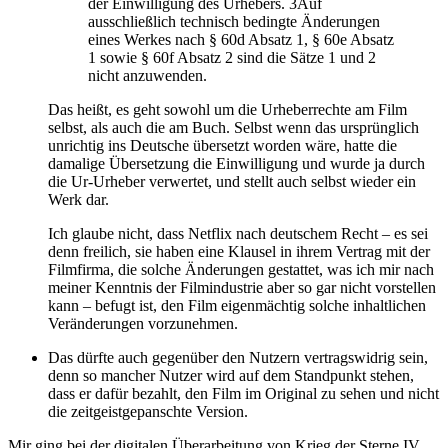
der Einwilligung des Urhebers. 3Auf
ausschließlich technisch bedingte Änderungen
eines Werkes nach § 60d Absatz 1, § 60e Absatz
1 sowie § 60f Absatz 2 sind die Sätze 1 und 2
nicht anzuwenden.
Das heißt, es geht sowohl um die Urheberrechte am Film
selbst, als auch die am Buch. Selbst wenn das ursprünglich
unrichtig ins Deutsche übersetzt worden wäre, hatte die
damalige Übersetzung die Einwilligung und wurde ja durch
die Ur-Urheber verwertet, und stellt auch selbst wieder ein
Werk dar.
Ich glaube nicht, dass Netflix nach deutschem Recht – es sei
denn freilich, sie haben eine Klausel in ihrem Vertrag mit der
Filmfirma, die solche Änderungen gestattet, was ich mir nach
meiner Kenntnis der Filmindustrie aber so gar nicht vorstellen
kann – befugt ist, den Film eigenmächtig solche inhaltlichen
Veränderungen vorzunehmen.
Das dürfte auch gegenüber den Nutzern vertragswidrig sein,
denn so mancher Nutzer wird auf dem Standpunkt stehen,
dass er dafür bezahlt, den Film im Original zu sehen und nicht
die zeitgeistgepanschte Version.
Mir ging bei der digitalen Überarbeitung von Krieg der Sterne IV