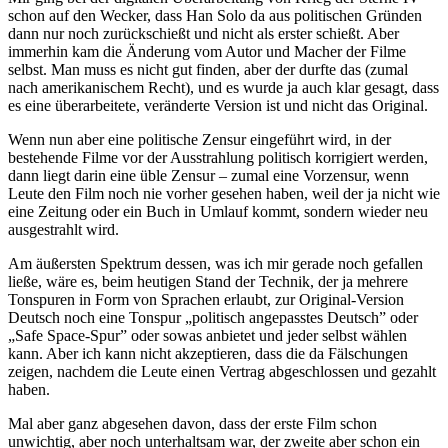
schon auf den Wecker, dass Han Solo da aus politischen Gründen
dann nur noch zurückschießt und nicht als erster schießt. Aber
immerhin kam die Änderung vom Autor und Macher der Filme
selbst. Man muss es nicht gut finden, aber der durfte das (zumal
nach amerikanischem Recht), und es wurde ja auch klar gesagt, dass
es eine überarbeitete, veränderte Version ist und nicht das Original.
Wenn nun aber eine politische Zensur eingeführt wird, in der
bestehende Filme vor der Ausstrahlung politisch korrigiert werden,
dann liegt darin eine üble Zensur – zumal eine Vorzensur, wenn
Leute den Film noch nie vorher gesehen haben, weil der ja nicht wie
eine Zeitung oder ein Buch in Umlauf kommt, sondern wieder neu
ausgestrahlt wird.
Am äußersten Spektrum dessen, was ich mir gerade noch gefallen
ließe, wäre es, beim heutigen Stand der Technik, der ja mehrere
Tonspuren in Form von Sprachen erlaubt, zur Original-Version
Deutsch noch eine Tonspur „politisch angepasstes Deutsch” oder
„Safe Space-Spur” oder sowas anbietet und jeder selbst wählen
kann. Aber ich kann nicht akzeptieren, dass die da Fälschungen
zeigen, nachdem die Leute einen Vertrag abgeschlossen und gezahlt
haben.
Mal aber ganz abgesehen davon, dass der erste Film schon
unwichtig, aber noch unterhaltsam war, der zweite aber schon ein