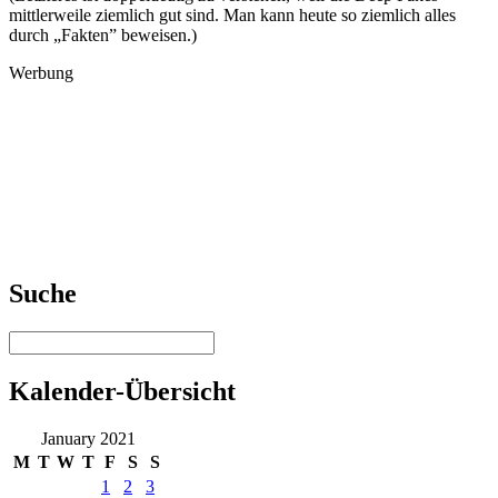
mittlerweile ziemlich gut sind. Man kann heute so ziemlich alles
durch „Fakten” beweisen.)
Werbung
Suche
Kalender-Übersicht
January 2021
M
T
W
T
F
S
S
1
2
3