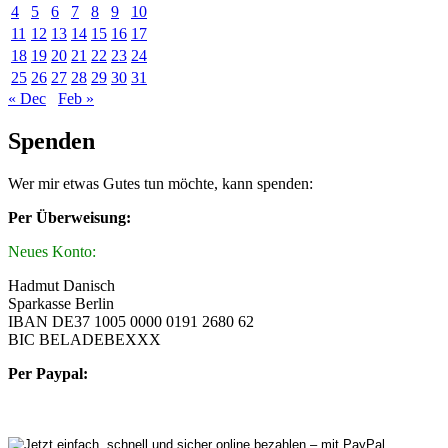
4
5
6
7
8
9
10
11
12
13
14
15
16
17
18
19
20
21
22
23
24
25
26
27
28
29
30
31
« Dec
Feb »
Spenden
Wer mir etwas Gutes tun möchte, kann spenden:
Per Überweisung:
Neues Konto:
Hadmut Danisch
Sparkasse Berlin
IBAN DE37 1005 0000 0191 2680 62
BIC BELADEBEXXX
Per Paypal: