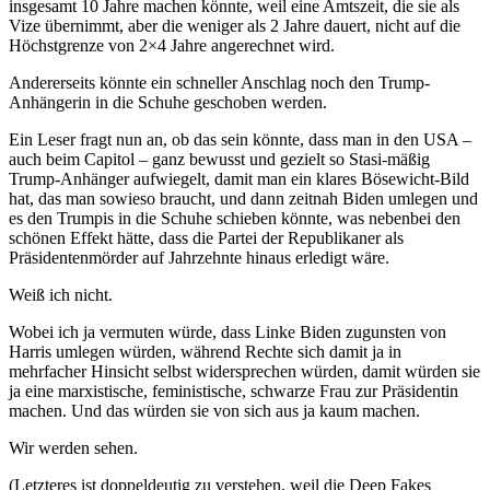
insgesamt 10 Jahre machen könnte, weil eine Amtszeit, die sie als
Vize übernimmt, aber die weniger als 2 Jahre dauert, nicht auf die
Höchstgrenze von 2×4 Jahre angerechnet wird.
Andererseits könnte ein schneller Anschlag noch den Trump-
Anhängerin in die Schuhe geschoben werden.
Ein Leser fragt nun an, ob das sein könnte, dass man in den USA –
auch beim Capitol – ganz bewusst und gezielt so Stasi-mäßig
Trump-Anhänger aufwiegelt, damit man ein klares Bösewicht-Bild
hat, das man sowieso braucht, und dann zeitnah Biden umlegen und
es den Trumpis in die Schuhe schieben könnte, was nebenbei den
schönen Effekt hätte, dass die Partei der Republikaner als
Präsidentenmörder auf Jahrzehnte hinaus erledigt wäre.
Weiß ich nicht.
Wobei ich ja vermuten würde, dass Linke Biden zugunsten von
Harris umlegen würden, während Rechte sich damit ja in
mehrfacher Hinsicht selbst widersprechen würden, damit würden sie
ja eine marxistische, feministische, schwarze Frau zur Präsidentin
machen. Und das würden sie von sich aus ja kaum machen.
Wir werden sehen.
(Letzteres ist doppeldeutig zu verstehen, weil die Deep Fakes