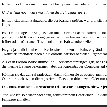
Es fehlt noch, dass man ihnen die Handys und den Telefon- und Inter
Und es fehlt noch, dass man ihnen die Fahrzeuge sperrt.
Es gibt jetzt schon Fahrzeuge, die per Kamera prüfen, wer drin sitz
langsam.
Es ist eine Frage der Zeit, bis man mit den zentral administrierten
politisch nicht Korrekte eingegrenzt wird, wohin und wie weit sie noc
früher oder später auch Tesla und andere Fahrzeughersteller.
Es gab ja neulich mal einen Rechststreit, in dem ein Fahrzeughändler 
„Kauf” da irgendwie noch die Kontrolle darüber behielten. Irgendwan
Als es in Florida Wirbelstürme und Überschwemmungen gab, hat Tesla z
die gleiche Batterie bekommen, aber die Kapazität per Computer auf da
Können sie das zentral raufsetzen, dann können sie es ebenso auch 
Oder nur noch, wenn die registrierten Personen drin sitzen. Oder nu
Das muss man sich klarmachen: Die Beschränkungen, die wir jetzt
Just, wie ich so drüber nachdenk, schickt mir ein Leser einen Link a
Fahrzeug anhalten: