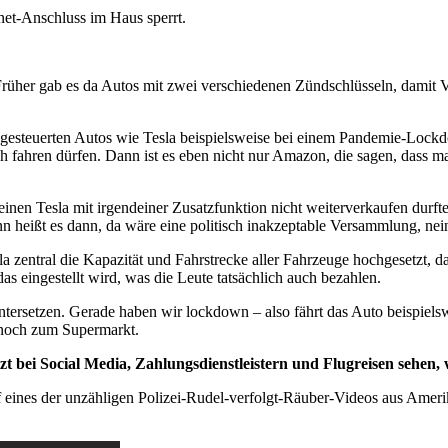
net-Anschluss im Haus sperrt.
t. Früher gab es da Autos mit zwei verschiedenen Zündschlüsseln, damit
 und gesteuerten Autos wie Tesla beispielsweise bei einem Pandemie-Lo
h fahren dürfen. Dann ist es eben nicht nur Amazon, die sagen, dass man
einen Tesla mit irgendeiner Zusatzfunktion nicht weiterverkaufen durft
n heißt es dann, da wäre eine politisch inakzeptable Versammlung, nei
entral die Kapazität und Fahrstrecke aller Fahrzeuge hochgesetzt, dami
s eingestellt wird, was die Leute tatsächlich auch bezahlen.
runtersetzen. Gerade haben wir lockdown – also fährt das Auto beispie
r noch zum Supermarkt.
 bei Social Media, Zahlungsdienstleistern und Flugreisen sehen, w
uf eines der unzähligen Polizei-Rudel-verfolgt-Räuber-Videos aus Amerik