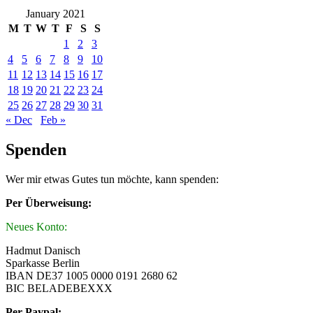
January 2021
M
T
W
T
F
S
S
1
2
3
4
5
6
7
8
9
10
11
12
13
14
15
16
17
18
19
20
21
22
23
24
25
26
27
28
29
30
31
« Dec
Feb »
Spenden
Wer mir etwas Gutes tun möchte, kann spenden:
Per Überweisung:
Neues Konto:
Hadmut Danisch
Sparkasse Berlin
IBAN DE37 1005 0000 0191 2680 62
BIC BELADEBEXXX
Per Paypal: