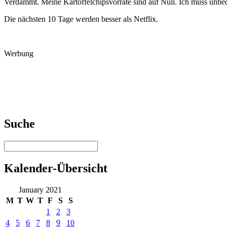
Verdammt. Meine Kartoffelchipsvorräte sind auf Null. Ich muss unbed
Die nächsten 10 Tage werden besser als Netflix.
Werbung
Suche
Kalender-Übersicht
January 2021
M
T
W
T
F
S
S
1
2
3
4
5
6
7
8
9
10