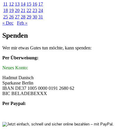
11
12
13
14
15
16
17
18
19
20
21
22
23
24
25
26
27
28
29
30
31
« Dec
Feb »
Spenden
Wer mir etwas Gutes tun möchte, kann spenden:
Per Überweisung:
Neues Konto:
Hadmut Danisch
Sparkasse Berlin
IBAN DE37 1005 0000 0191 2680 62
BIC BELADEBEXXX
Per Paypal: