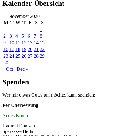
Kalender-Übersicht
November 2020
M
T
W
T
F
S
S
1
2
3
4
5
6
7
8
9
10
11
12
13
14
15
16
17
18
19
20
21
22
23
24
25
26
27
28
29
30
« Oct
Dec »
Spenden
Wer mir etwas Gutes tun möchte, kann spenden:
Per Überweisung:
Neues Konto:
Hadmut Danisch
Sparkasse Berlin