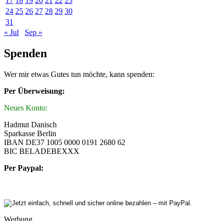
17
18
19
20
21
22
23
24
25
26
27
28
29
30
31
« Jul
Sep »
Spenden
Wer mir etwas Gutes tun möchte, kann spenden:
Per Überweisung:
Neues Konto:
Hadmut Danisch
Sparkasse Berlin
IBAN DE37 1005 0000 0191 2680 62
BIC BELADEBEXXX
Per Paypal:
Werbung