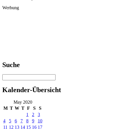
Werbung
Suche
Kalender-Übersicht
May 2020
M
T
W
T
F
S
S
1
2
3
4
5
6
7
8
9
10
11
12
13
14
15
16
17