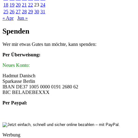
18
19
20
21
22
23
24
25
26
27
28
29
30
31
« Apr
Jun »
Spenden
Wer mir etwas Gutes tun möchte, kann spenden:
Per Überweisung:
Neues Konto:
Hadmut Danisch
Sparkasse Berlin
IBAN DE37 1005 0000 0191 2680 62
BIC BELADEBEXXX
Per Paypal:
Werbung