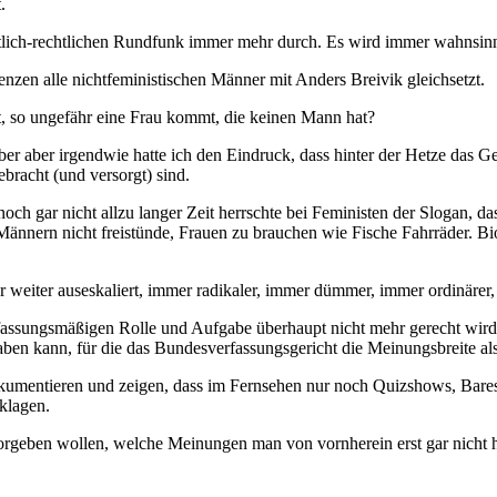
.
ntlich-rechtlichen Rundfunk immer mehr durch. Es wird immer wahnsinn
enzen alle nichtfeministischen Männer mit Anders Breivik gleichsetzt.
at, so ungefähr eine Frau kommt, die keinen Mann hat?
ber aber irgendwie hatte ich den Eindruck, dass hinter der Hetze das G
bracht (und versorgt) sind.
noch gar nicht allzu langer Zeit herrschte bei Feministen der Slogan, d
nnern nicht freistünde, Frauen zu brauchen wie Fische Fahrräder. Biol
er weiter auseskaliert, immer radikaler, immer dümmer, immer ordinärer,
erfassungsmäßigen Rolle und Aufgabe überhaupt nicht mehr gerecht wird
en kann, für die das Bundesverfassungsgericht die Meinungsbreite al
kumentieren und zeigen, dass im Fernsehen nur noch Quizshows, Bares 
klagen.
vorgeben wollen, welche Meinungen man von vornherein erst gar nicht h