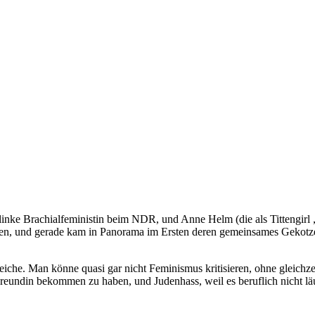
ralinke Brachialfeministin beim NDR, und Anne Helm (die als Tittengir
n, und gerade kam in Panorama im Ersten deren gemeinsames Gekotze 
eiche. Man könne quasi gar nicht Feminismus kritisieren, ohne gleichze
eundin bekommen zu haben, und Judenhass, weil es beruflich nicht läuft,