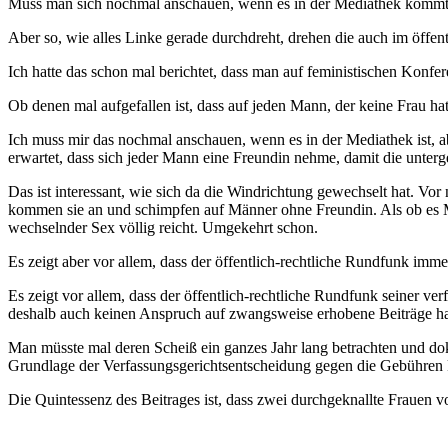
Muss man sich nochmal anschauen, wenn es in der Mediathek kommt
Aber so, wie alles Linke gerade durchdreht, drehen die auch im öffe
Ich hatte das schon mal berichtet, dass man auf feministischen Konfer
Ob denen mal aufgefallen ist, dass auf jeden Mann, der keine Frau h
Ich muss mir das nochmal anschauen, wenn es in der Mediathek ist, a
erwartet, dass sich jeder Mann eine Freundin nehme, damit die unterge
Das ist interessant, wie sich da die Windrichtung gewechselt hat. Vor 
kommen sie an und schimpfen auf Männer ohne Freundin. Als ob es Mä
wechselnder Sex völlig reicht. Umgekehrt schon.
Es zeigt aber vor allem, dass der öffentlich-rechtliche Rundfunk imm
Es zeigt vor allem, dass der öffentlich-rechtliche Rundfunk seiner v
deshalb auch keinen Anspruch auf zwangsweise erhobene Beiträge hab
Man müsste mal deren Scheiß ein ganzes Jahr lang betrachten und do
Grundlage der Verfassungsgerichtsentscheidung gegen die Gebühren 
Die Quintessenz des Beitrages ist, dass zwei durchgeknallte Frauen 