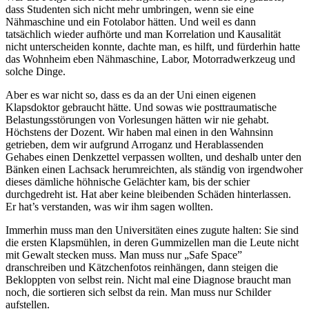
dass Studenten sich nicht mehr umbringen, wenn sie eine
Nähmaschine und ein Fotolabor hätten. Und weil es dann
tatsächlich wieder aufhörte und man Korrelation und Kausalität
nicht unterscheiden konnte, dachte man, es hilft, und fürderhin hatte
das Wohnheim eben Nähmaschine, Labor, Motorradwerkzeug und
solche Dinge.
Aber es war nicht so, dass es da an der Uni einen eigenen
Klapsdoktor gebraucht hätte. Und sowas wie posttraumatische
Belastungsstörungen von Vorlesungen hätten wir nie gehabt.
Höchstens der Dozent. Wir haben mal einen in den Wahnsinn
getrieben, dem wir aufgrund Arroganz und Herablassenden
Gehabes einen Denkzettel verpassen wollten, und deshalb unter den
Bänken einen Lachsack herumreichten, als ständig von irgendwoher
dieses dämliche höhnische Gelächter kam, bis der schier
durchgedreht ist. Hat aber keine bleibenden Schäden hinterlassen.
Er hat’s verstanden, was wir ihm sagen wollten.
Immerhin muss man den Universitäten eines zugute halten: Sie sind
die ersten Klapsmühlen, in deren Gummizellen man die Leute nicht
mit Gewalt stecken muss. Man muss nur „Safe Space”
dranschreiben und Kätzchenfotos reinhängen, dann steigen die
Bekloppten von selbst rein. Nicht mal eine Diagnose braucht man
noch, die sortieren sich selbst da rein. Man muss nur Schilder
aufstellen.