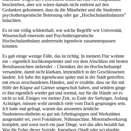
beschrieben, aber wir wären damals nicht entfernt auf den
Gedanken gekommen, dass da die Mitarbeiter und die Studenten
psychotherapeutische Betreuung oder gar „Hochschulambulanzen”
bräuchten.
Es ist mir völlig schleierhaft, wie solche Begriffe wie Universität,
Wissenschaft einerseits und Psychotherapeutische
Hochschulambulanz andererseits irgendwie zusammenpassen
könnten.
Es gab einige wenige Fälle, das ist richtig. In meinem Flur wohnte
ein – eigentlich hochkompetenter und vor dem Abschluss mit besten
Berufsaussichten stehender – Chemiker, der im Hochschulsumpf
versandete, damit nicht klarkam, letztendlich in der Geschlossenen
landete. Ich habe ihn irgendwann später mal in der Stadt getroffen,
mit etwas zerschundenen Händen, und er erzählte, dass sie ihn mit
Hilfe der Klapse auf Gärtner umgeschult haben, und seitdem ginge
es ihm eigentlich wieder gut und normal, nur für die Hände sei es
nicht so toll. Einiges vor meiner Zeit, so Ende der Siebziger, Anfang
Achtziger, müssen wohl ziemlich viele vom Dach gesprungen sein.
Ich hatte mal gefragt, warum das ansonsten ärmliche
Studentenwohnheim so gut mit Arbeitsgruppen und Werkstätten
ausgestattet sei, zwei Fotolabore, Nähmaschine, Motorradwerkzeug
komplett, und sonst noch ein paar Dinge, wer das alles bezahlt hat.
War die Folge dieser Suizide. Irgendwer (Stadt oder so) glaubte,