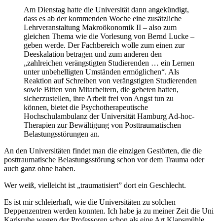
Am Dienstag hatte die Universität dann angekündigt,
dass es ab der kommenden Woche eine zusätzliche
Lehrveranstaltung Makroökonomik II – also zum
gleichen Thema wie die Vorlesung von Bernd Lucke –
geben werde. Der Fachbereich wolle zum einen zur
Deeskalation betragen und zum anderen den
„zahlreichen verängstigten Studierenden … ein Lernen
unter unbehelligten Umständen ermöglichen“. Als
Reaktion auf Schreiben von verängstigten Studierenden
sowie Bitten von Mitarbeitern, die gebeten hatten,
sicherzustellen, ihre Arbeit frei von Angst tun zu
können, bietet die Psychotherapeutische
Hochschulambulanz der Universität Hamburg Ad-hoc-
Therapien zur Bewältigung von Posttraumatischen
Belastungsstörungen an.
An den Universitäten findet man die einzigen Gestörten, die die
posttraumatische Belastungsstörung schon vor dem Trauma oder
auch ganz ohne haben.
Wer weiß, vielleicht ist „traumatisiert” dort ein Geschlecht.
Es ist mir schleierhaft, wie die Universitäten zu solchen
Deppenzentren werden konnten. Ich habe ja zu meiner Zeit die Uni
Karlsruhe wegen der Professoren schon als eine Art Klapsmühle