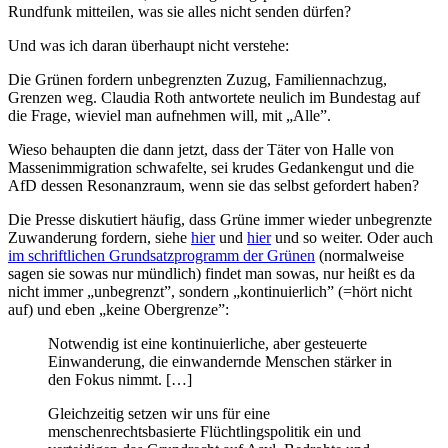
Rundfunk mitteilen, was sie alles nicht senden dürfen?
Und was ich daran überhaupt nicht verstehe:
Die Grünen fordern unbegrenzten Zuzug, Familiennachzug,
Grenzen weg. Claudia Roth antwortete neulich im Bundestag auf
die Frage, wieviel man aufnehmen will, mit „Alle”.
Wieso behaupten die dann jetzt, dass der Täter von Halle von
Massenimmigration schwafelte, sei krudes Gedankengut und die
AfD dessen Resonanzraum, wenn sie das selbst gefordert haben?
Die Presse diskutiert häufig, dass Grüne immer wieder unbegrenzte
Zuwanderung fordern, siehe
hier
und
hier
und so weiter. Oder auch
im schriftlichen Grundsatzprogramm der Grünen
(normalweise
sagen sie sowas nur mündlich) findet man sowas, nur heißt es da
nicht immer „unbegrenzt”, sondern „kontinuierlich” (=hört nicht
auf) und eben „keine Obergrenze”:
Notwendig ist eine kontinuierliche, aber gesteuerte
Einwanderung, die einwandernde Menschen stärker in
den Fokus nimmt. […]
Gleichzeitig setzen wir uns für eine
menschenrechtsbasierte Flüchtlingspolitik ein und