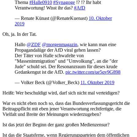
Thema
#Halle0910
#Synagoge
!? !? Ihr habt
Verantwortung! Wisst ihr das?
#AfD
— Renate Künast (@RenateKuenast)
10. Oktober
2019
Oh, ja. In der Tat.
Hallo
@ZDF
@morgenmagazin
, wie kann man eine
Propagandalüge der AfD viral gehen lassen?
Der Täter von Halle schwafelte von
"Massenimmigration" und "Umvolkung", an die "der
Jude" schuld sei. Der Resonanzraum für dieses krude
Gedankengut ist die AfD.
pic.twitter.com/ue5qv9G898
— Volker Beck (@Volker_Beck)
11. Oktober 2019
Heißt: Wer beschuldigt wird, darf sich nicht mal verteidigen?
War es nicht eben noch so, dass das Bundesverfassungsgericht die
Beitragspflicht mit eben jener Verantwortung rechtfertigte, die
Vielfalt und Breite der Meinungen wiederzugeben?
Ist das jetzt der Beginn der ganz großen Medienzensur?
Ist das die Staatsferne, wenn Regierungsparteien dem öffentlichen