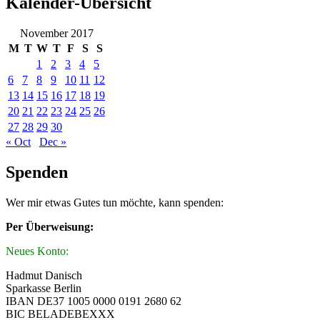
Kalender-Übersicht
November 2017
M
T
W
T
F
S
S
1
2
3
4
5
6
7
8
9
10
11
12
13
14
15
16
17
18
19
20
21
22
23
24
25
26
27
28
29
30
« Oct
Dec »
Spenden
Wer mir etwas Gutes tun möchte, kann spenden:
Per Überweisung:
Neues Konto:
Hadmut Danisch
Sparkasse Berlin
IBAN DE37 1005 0000 0191 2680 62
BIC BELADEBEXXX