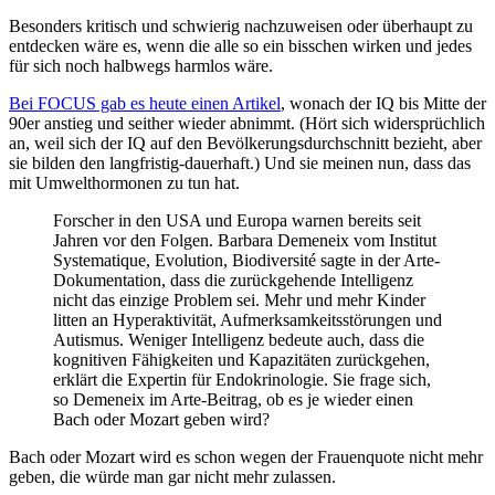
Besonders kritisch und schwierig nachzuweisen oder überhaupt zu
entdecken wäre es, wenn die alle so ein bisschen wirken und jedes
für sich noch halbwegs harmlos wäre.
Bei FOCUS gab es heute einen Artikel
, wonach der IQ bis Mitte der
90er anstieg und seither wieder abnimmt. (Hört sich widersprüchlich
an, weil sich der IQ auf den Bevölkerungsdurchschnitt bezieht, aber
sie bilden den langfristig-dauerhaft.) Und sie meinen nun, dass das
mit Umwelthormonen zu tun hat.
Forscher in den USA und Europa warnen bereits seit
Jahren vor den Folgen. Barbara Demeneix vom Institut
Systematique, Evolution, Biodiversité sagte in der Arte-
Dokumentation, dass die zurückgehende Intelligenz
nicht das einzige Problem sei. Mehr und mehr Kinder
litten an Hyperaktivität, Aufmerksamkeitsstörungen und
Autismus. Weniger Intelligenz bedeute auch, dass die
kognitiven Fähigkeiten und Kapazitäten zurückgehen,
erklärt die Expertin für Endokrinologie. Sie frage sich,
so Demeneix im Arte-Beitrag, ob es je wieder einen
Bach oder Mozart geben wird?
Bach oder Mozart wird es schon wegen der Frauenquote nicht mehr
geben, die würde man gar nicht mehr zulassen.