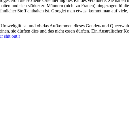
Progesteron die sexuelle Orientierung des Kindes verändere. Sie hätten
atten und sich stärker zu Männern (nicht zu Frauen) hingezogen fühlte
hnlicher Stoff enthalten ist. Googlet man etwas, kommt man auf viele,
hte Umweltgift ist, und ob das Aufkommen dieses Gender- und Queerw
inen, sie dürften dies und das nicht essen dürften. Ein Australischer K
r shit out!)