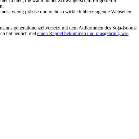
 unter Leuten, die während der Schwangerschaft Progesteron
n.
 meist wenig präzise und nicht so wirklich überzeugende Webseiten
ahnsinns generationenzeitversetzt mit dem Aufkommen des Soja-Booms
och hat neulich mal
einen Rappel bekommen und rausgebrüllt, wie