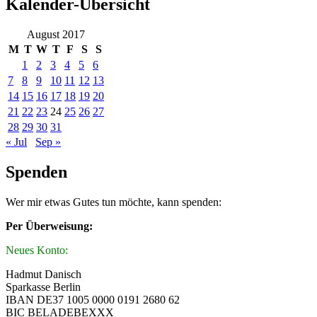
Kalender-Übersicht
August 2017
M
T
W
T
F
S
S
1
2
3
4
5
6
7
8
9
10
11
12
13
14
15
16
17
18
19
20
21
22
23
24
25
26
27
28
29
30
31
« Jul
Sep »
Spenden
Wer mir etwas Gutes tun möchte, kann spenden:
Per Überweisung:
Neues Konto:
Hadmut Danisch
Sparkasse Berlin
IBAN DE37 1005 0000 0191 2680 62
BIC BELADEBEXXX