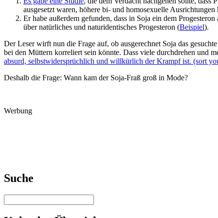
Es gäbe eine Studie
, die dem Verdacht nachgehen sollte, dass 
ausgesetzt waren, höhere bi- und homosexuelle Ausrichtungen h
Er habe außerdem gefunden, dass in Soja ein dem Progesteron ä
über natürliches und naturidentisches Progesteron (
Beispiel
).
Der Leser wirft nun die Frage auf, ob ausgerechnet Soja das gesuc
bei den Müttern korreliert sein könnte. Dass viele durchdrehen und me
absurd, selbstwidersprüchlich und willkürlich der Krampf ist. (sort you
Deshalb die Frage: Wann kam der Soja-Fraß groß in Mode?
Werbung
Suche