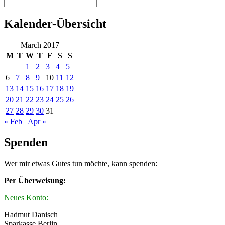
Kalender-Übersicht
March 2017
M
T
W
T
F
S
S
1
2
3
4
5
6
7
8
9
10
11
12
13
14
15
16
17
18
19
20
21
22
23
24
25
26
27
28
29
30
31
« Feb
Apr »
Spenden
Wer mir etwas Gutes tun möchte, kann spenden:
Per Überweisung:
Neues Konto:
Hadmut Danisch
Sparkasse Berlin