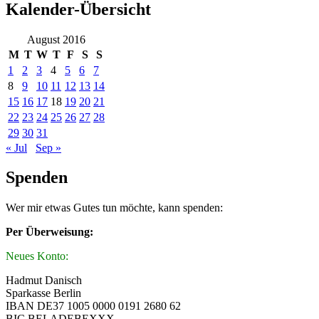
Kalender-Übersicht
August 2016
M
T
W
T
F
S
S
1
2
3
4
5
6
7
8
9
10
11
12
13
14
15
16
17
18
19
20
21
22
23
24
25
26
27
28
29
30
31
« Jul
Sep »
Spenden
Wer mir etwas Gutes tun möchte, kann spenden:
Per Überweisung:
Neues Konto:
Hadmut Danisch
Sparkasse Berlin
IBAN DE37 1005 0000 0191 2680 62
BIC BELADEBEXXX