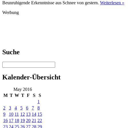
Beunruhigende Erkenntnisse aus Schnee von gestern.
Weiterlesen »
Werbung
Suche
Kalender-Übersicht
May 2016
M
T
W
T
F
S
S
1
2
3
4
5
6
7
8
9
10
11
12
13
14
15
16
17
18
19
20
21
22
23
24
25
26
27
28
29