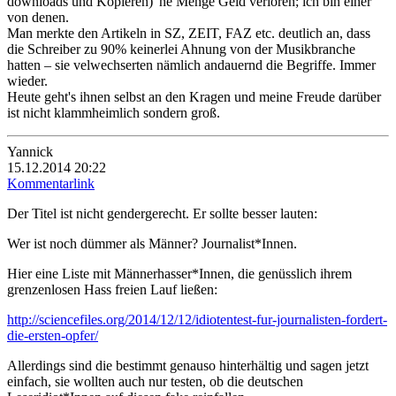
downloads und Kopieren) 'ne Menge Geld verloren; ich bin einer
von denen.
Man merkte den Artikeln in SZ, ZEIT, FAZ etc. deutlich an, dass
die Schreiber zu 90% keinerlei Ahnung von der Musikbranche
hatten – sie velwechserten nämlich andauernd die Begriffe. Immer
wieder.
Heute geht's ihnen selbst an den Kragen und meine Freude darüber
ist nicht klammheimlich sondern groß.
Yannick
15.12.2014 20:22
Kommentarlink
Der Titel ist nicht gendergerecht. Er sollte besser lauten:
Wer ist noch dümmer als Männer? Journalist*Innen.
Hier eine Liste mit Männerhasser*Innen, die genüsslich ihrem
grenzenlosen Hass freien Lauf ließen:
http://sciencefiles.org/2014/12/12/idiotentest-fur-journalisten-fordert-
die-ersten-opfer/
Allerdings sind die bestimmt genauso hinterhältig und sagen jetzt
einfach, sie wollten auch nur testen, ob die deutschen