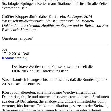
Soziologie, Springer-/ Bertelsmann-Stationen, dürften für alle Zeiten
“verbrannt” sein.
Größter Klopper dürfte dabei Kurth sein:
Ab August 2014
Wissenschafts-Redakteurin. Sie ist Gutachterin bei Medien-
Doktor.de – the German HealthNewsReview und im Beirat von Pro
Exzellenzia Hamburg.
Questions, anyone?
Joe
17.12.2014 13:41
Kommentarlink
Der brave Westleser und Fernsehzuschauer hielt die
DDR für eine Art Entwicklungsland.
Was urkomisch ist angesichts der Tatsache, daß die Bundesrepublik
2015 tatsächlich eines ist:
Korruption allerorten, eine inflationäre Weichwährung in der
Dauerkrise, fragile und unterwanderte/zersetzte politische Strukturen
aus den 1940er Jahren, die analoge und digitale Infrastruktur völlig
verrottet, fürs Internet Telekommunikationsgesetze aus der Steinzeit,
dafür eine völlig unlesbare gegenderte Straßenverkehrsordnung.