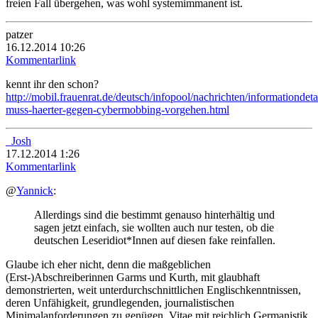
freien Fall übergehen, was wohl systemimmanent ist.
patzer
16.12.2014 10:26
Kommentarlink
kennt ihr den schon?
http://mobil.frauenrat.de/deutsch/infopool/nachrichten/informationdetail
muss-haerter-gegen-cybermobbing-vorgehen.html
_Josh
17.12.2014 1:26
Kommentarlink
@
Yannick
:
Allerdings sind die bestimmt genauso hinterhältig und
sagen jetzt einfach, sie wollten auch nur testen, ob die
deutschen Leseridiot*Innen auf diesen fake reinfallen.
Glaube ich eher nicht, denn die maßgeblichen
(Erst-)Abschreiberinnen Garms und Kurth, mit glaubhaft
demonstrierten, weit unterdurchschnittlichen Englischkenntnissen,
deren Unfähigkeit, grundlegenden, journalistischen
Minimalanforderungen zu genügen, Vitae mit reichlich Germanistik,