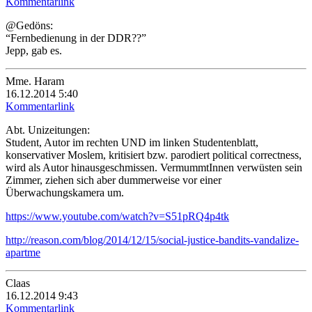
Kommentarlink
@Gedöns:
“Fernbedienung in der DDR??”
Jepp, gab es.
Mme. Haram
16.12.2014 5:40
Kommentarlink
Abt. Unizeitungen:
Student, Autor im rechten UND im linken Studentenblatt,
konservativer Moslem, kritisiert bzw. parodiert political correctness,
wird als Autor hinausgeschmissen. VermummtInnen verwüsten sein
Zimmer, ziehen sich aber dummerweise vor einer
Überwachungskamera um.
https://www.youtube.com/watch?v=S51pRQ4p4tk
http://reason.com/blog/2014/12/15/social-justice-bandits-vandalize-
apartme
Claas
16.12.2014 9:43
Kommentarlink