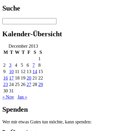
Suche
Kalender-Übersicht
December 2013
M
T
W
T
F
S
S
1
2
3
4
5
6
7
8
9
10
11
12
13
14
15
16
17
18
19
20
21
22
23
24
25
26
27
28
29
30
31
« Nov
Jan »
Spenden
Wer mir etwas Gutes tun möchte, kann spenden: