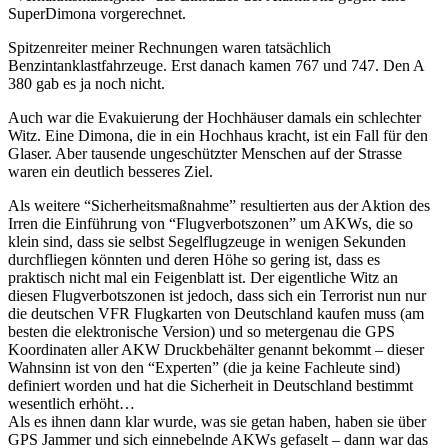
SuperDimona vorgerechnet.
Spitzenreiter meiner Rechnungen waren tatsächlich
Benzintanklastfahrzeuge. Erst danach kamen 767 und 747. Den A
380 gab es ja noch nicht.
Auch war die Evakuierung der Hochhäuser damals ein schlechter
Witz. Eine Dimona, die in ein Hochhaus kracht, ist ein Fall für den
Glaser. Aber tausende ungeschützter Menschen auf der Strasse
waren ein deutlich besseres Ziel.
Als weitere “Sicherheitsmaßnahme” resultierten aus der Aktion des
Irren die Einführung von “Flugverbotszonen” um AKWs, die so
klein sind, dass sie selbst Segelflugzeuge in wenigen Sekunden
durchfliegen könnten und deren Höhe so gering ist, dass es
praktisch nicht mal ein Feigenblatt ist. Der eigentliche Witz an
diesen Flugverbotszonen ist jedoch, dass sich ein Terrorist nun nur
die deutschen VFR Flugkarten von Deutschland kaufen muss (am
besten die elektronische Version) und so metergenau die GPS
Koordinaten aller AKW Druckbehälter genannt bekommt – dieser
Wahnsinn ist von den “Experten” (die ja keine Fachleute sind)
definiert worden und hat die Sicherheit in Deutschland bestimmt
wesentlich erhöht…
Als es ihnen dann klar wurde, was sie getan haben, haben sie über
GPS Jammer und sich einnebelnde AKWs gefaselt – dann war das