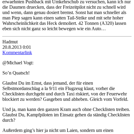
erwaehnten Pushback mit Umkehrschub zu versuchen, kann ich nur
die Daumen druecken, dass der Freizeitpilot nicht zu schnell wird
und wenn, dann genau dosiert bremst. Sonst hat man schneller als
man Piep sagen kann einen satten Tail-Strike und mit sehr hoher
Wahrscheinlichkeit das Heck demoliert. 42 Tonnen (A320) lassen
eben sich nicht ganz so leicht bewegen wie ein Auto…
Hadmut
20.8.2013 0:01
Kommentarlink
@Michael Vogt:
So’n Quatsch!
Glaubst Du im Ernst, dass jemand, der für einen
Selbstmordanschlag a la 9/11 ein Flugzeug klaut, vorher die
Checklisten durchgeht und durch Taxi riskiert, von der Feuerwehr
blockiert zu werden? Gasgeben und abheben. Gleich vom Vorfeld.
Und ja, man kann den ganzen Kram auch ohne Checklisten treiben.
Glaubst Du, Kampfpiloten im Einsatz gehen da ständig Checklisten
durch?
Außerdem ging’s hier ja nicht um Laien, sondern um einen