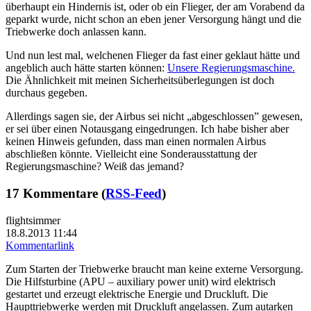
überhaupt ein Hindernis ist, oder ob ein Flieger, der am Vorabend da
geparkt wurde, nicht schon an eben jener Versorgung hängt und die
Triebwerke doch anlassen kann.
Und nun lest mal, welchenen Flieger da fast einer geklaut hätte und
angeblich auch hätte starten können:
Unsere Regierungsmaschine.
Die Ähnlichkeit mit meinen Sicherheitsüberlegungen ist doch
durchaus gegeben.
Allerdings sagen sie, der Airbus sei nicht „abgeschlossen” gewesen,
er sei über einen Notausgang eingedrungen. Ich habe bisher aber
keinen Hinweis gefunden, dass man einen normalen Airbus
abschließen könnte. Vielleicht eine Sonderausstattung der
Regierungsmaschine? Weiß das jemand?
17 Kommentare (
RSS-Feed
)
flightsimmer
18.8.2013 11:44
Kommentarlink
Zum Starten der Triebwerke braucht man keine externe Versorgung.
Die Hilfsturbine (APU – auxiliary power unit) wird elektrisch
gestartet und erzeugt elektrische Energie und Druckluft. Die
Haupttriebwerke werden mit Druckluft angelassen. Zum autarken