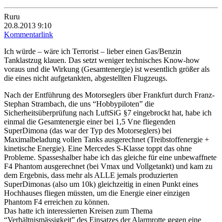
Ruru
20.8.2013 9:10
Kommentarlink
Ich würde – wäre ich Terrorist – lieber einen Gas/Benzin
Tanklastzug klauen. Das setzt weniger technisches Know-how
voraus und die Wirkung (Gesamtenergie) ist wesentlich größer als
die eines nicht aufgetankten, abgestellten Flugzeugs.
Nach der Entführung des Motorseglers über Frankfurt durch Franz-
Stephan Strambach, die uns “Hobbypiloten” die
Sicherheitsüberprüfung nach LuftSiG §7 eingebrockt hat, habe ich
einmal die Gesamtenergie einer bei 1,5 Vne fliegenden
SuperDimona (das war der Typ des Motorseglers) bei
Maximalbeladung vollen Tanks ausgerechnet (Treibstoffenergie +
kinetische Energie). Eine Mercedes S-Klasse toppt das ohne
Probleme. Spasseshalber habe ich das gleiche für eine unbewaffnete
F4 Phantom ausgerechnet (bei Vmax und Vollgetankt) und kam zu
dem Ergebnis, dass mehr als ALLE jemals produzierten
SuperDimonas (also um 10k) gleichzeitig in einen Punkt eines
Hochhauses fliegen müssten, um die Energie einer einzigen
Phantom F4 erreichen zu können.
Das hatte ich interessierten Kreisen zum Thema
“Verhältnismässigkeit” des Einsatzes der Alarmrotte gegen eine