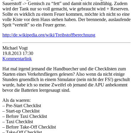
Sauerstoff -> Gemisch zu “fett” und damit nicht zündfähig. Zudem
wird der Tank nur so voll gemacht, wie gebraucht wird + Reserven.
Sollte es wirklich zu einem Feuer kommen, möchte ich nicht so eine
volle Kiste vor dem Haus stehen haben. Der brennende, auslaufende
Sprit “verteilt” so ein Feuer gerne.
http://de.wikipedia.org/wiki/Treibstoffberechnung
Michael Vogt
19.8.2013 17:30
Kommentarlink
Hat mal irgend jemand die Handbuecher und die Checklisten zum
Starten eines Verkehrsfliegers gelesen? Also wenn da nicht einige
Stunden gruendlich in einem Simulator (nein nicht der FS!) geschult
wurde, habe ich so meine Zweifel ob jemand die APU anbekommt
bevor die Batterien leergesaugt sind.
Als da waeren:
– Pre-Start Checklist
– Start-up Checklist
– Before Taxi Checklist
– Taxi Checklist
– Before Take-Off Checklist
– Take-Off Checklist