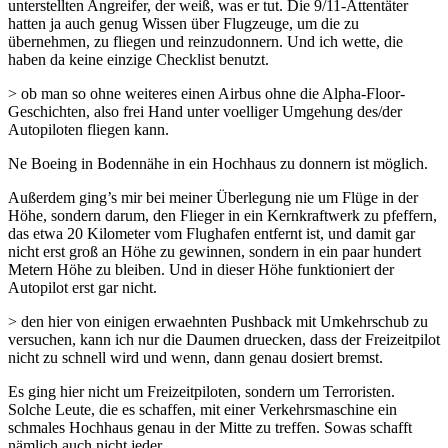
unterstellten Angreifer, der weiß, was er tut. Die 9/11-Attentäter
hatten ja auch genug Wissen über Flugzeuge, um die zu
übernehmen, zu fliegen und reinzudonnern. Und ich wette, die
haben da keine einzige Checklist benutzt.
> ob man so ohne weiteres einen Airbus ohne die Alpha-Floor-
Geschichten, also frei Hand unter voelliger Umgehung des/der
Autopiloten fliegen kann.
Ne Boeing in Bodennähe in ein Hochhaus zu donnern ist möglich.
Außerdem ging’s mir bei meiner Überlegung nie um Flüge in der
Höhe, sondern darum, den Flieger in ein Kernkraftwerk zu pfeffern,
das etwa 20 Kilometer vom Flughafen entfernt ist, und damit gar
nicht erst groß an Höhe zu gewinnen, sondern in ein paar hundert
Metern Höhe zu bleiben. Und in dieser Höhe funktioniert der
Autopilot erst gar nicht.
> den hier von einigen erwaehnten Pushback mit Umkehrschub zu
versuchen, kann ich nur die Daumen druecken, dass der Freizeitpilot
nicht zu schnell wird und wenn, dann genau dosiert bremst.
Es ging hier nicht um Freizeitpiloten, sondern um Terroristen.
Solche Leute, die es schaffen, mit einer Verkehrsmaschine ein
schmales Hochhaus genau in der Mitte zu treffen. Sowas schafft
nämlich auch nicht jeder.