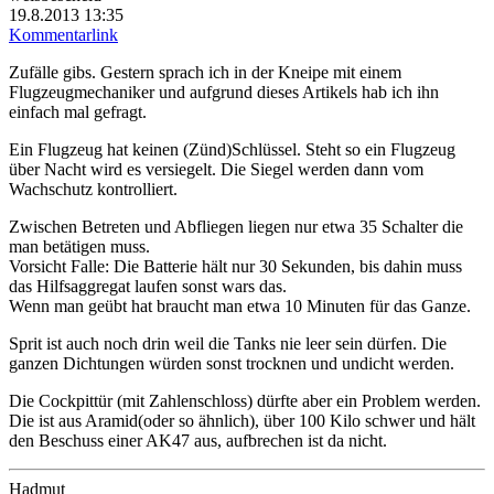
19.8.2013 13:35
Kommentarlink
Zufälle gibs. Gestern sprach ich in der Kneipe mit einem
Flugzeugmechaniker und aufgrund dieses Artikels hab ich ihn
einfach mal gefragt.
Ein Flugzeug hat keinen (Zünd)Schlüssel. Steht so ein Flugzeug
über Nacht wird es versiegelt. Die Siegel werden dann vom
Wachschutz kontrolliert.
Zwischen Betreten und Abfliegen liegen nur etwa 35 Schalter die
man betätigen muss.
Vorsicht Falle: Die Batterie hält nur 30 Sekunden, bis dahin muss
das Hilfsaggregat laufen sonst wars das.
Wenn man geübt hat braucht man etwa 10 Minuten für das Ganze.
Sprit ist auch noch drin weil die Tanks nie leer sein dürfen. Die
ganzen Dichtungen würden sonst trocknen und undicht werden.
Die Cockpittür (mit Zahlenschloss) dürfte aber ein Problem werden.
Die ist aus Aramid(oder so ähnlich), über 100 Kilo schwer und hält
den Beschuss einer AK47 aus, aufbrechen ist da nicht.
Hadmut