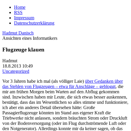
Home
RSS
Impressum
Datenschutzerklärung
Hadmut Danisch
Ansichten eines Informatikers
Flugzeuge klauen
Hadmut
18.8.2013 10:49
Uncategorized
Vor 3 Jahren habe ich mal (als völliger Laie)
über Gedanken über
das Stehlen von Flugzeugen – etwa für Anschläge – gebloggt
, die
mir am frühen Morgen beim Warten auf den Abflug gekommen
sind.
Inzwischen haben mir Leute, die sich etwas besser auskennen,
bestätigt, dass das im Wesentlichen so alles stimme und funktioniere,
ich aber ein anderes Detail übersehen hätte: Große
Passagierflugzeuge könnten im Stand aus eigener Kraft die
Triebwerke nicht anlassen, sondern bräuchten Strom oder Druckluft
von der Bodenversorgung (oder im Flug durchströmende Luft oder
den Notgenerator). Allerdings konnte mir da keiner sagen, ob das