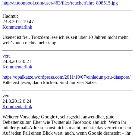
http://tr.toonpool.com/user/463/files/raucherfahrt_898515.jpg
Hadmut
23.8.2012 19:47
Kommentarlink
Usenet ist frei. Trotzdem lese ich es seit über 10 Jahren nicht mehr,
weil’s auch nichts mehr taugt.
vera
24.8.2012 0:21
Kommentarlink
https://opalkatze.wordpress.com/2011/10/07/einladung-zu-diaspora/
Bitte erst lesen, dann klicken. Sind nur vier Sätze.
vera
24.8.2012 0:24
Kommentarlink
Weiterer Vorschlag: Google+, sehr gezielt anwendbar, gute
Debattenkultur. Eher wie Twitter als Facebook-ähnlich. Wenn ihr
mit der gmail-Adresse sonst nichts macht, müsste das vertretbar sein.
Auf jeden Fall einen Blick wert, auch, wenn Google dransteht – ihr