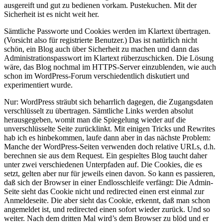
ausgereift und gut zu bedienen vorkam. Pustekuchen. Mit der
Sicherheit ist es nicht weit her.
Sämtliche Passworte und Cookies werden im Klartext übertragen.
(Vorsicht also für registrierte Benutzer.) Das ist natürlich nicht
schön, ein Blog auch über Sicherheit zu machen und dann das
Administrationspasswort im Klartext rüberzuschicken. Die Lösung
wäre, das Blog nochmal im HTTPS-Server einzublenden, wie auch
schon im WordPress-Forum verschiedentlich diskutiert und
experimentiert wurde.
Nur: WordPress sträubt sich beharrlich dagegen, die Zugangsdaten
verschlüsselt zu übertragen. Sämtliche Links werden absolut
herausgegeben, womit man die Spiegelung wieder auf die
unverschlüsselte Seite zurücklinkt. Mit einigen Tricks und Rewrites
hab ich es hinbekommen, laufe dann aber in das nächste Problem:
Manche der WordPress-Seiten verwenden doch relative URLs, d.h.
berechnen sie aus dem Request. Ein gespieltes Blog taucht daher
unter zwei verschiedenen Unterpfaden auf. Die Cookies, die es
setzt, gelten aber nur für jeweils einen davon. So kann es passieren,
daß sich der Browser in einer Endlosschleife verfängt: Die Admin-
Seite sieht das Cookie nicht und redirected einen erst einmal zur
Anmeldeseite. Die aber sieht das Cookie, erkennt, daß man schon
angemeldet ist, und redirected einen sofort wieder zurück. Und so
weiter. Nach dem dritten Mal wird’s dem Browser zu blöd und er