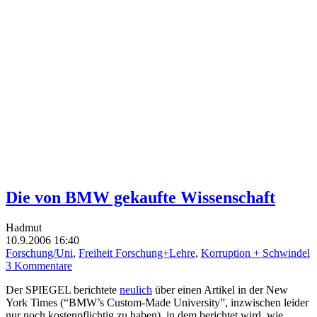
Die von BMW gekaufte Wissenschaft
Hadmut
10.9.2006 16:40
Forschung/Uni
,
Freiheit Forschung+Lehre
,
Korruption + Schwindel
3 Kommentare
Der SPIEGEL berichtete
neulich
über einen Artikel in der New
York Times (“BMW’s Custom-Made University”, inzwischen leider
nur noch kostenpflichtig zu haben), in dem berichtet wird, wie