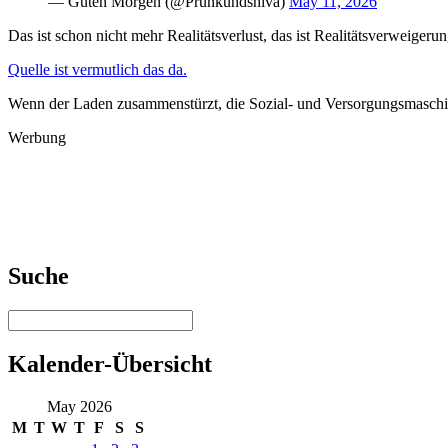
— Guten Morgen (@Prunkundshiva)
May 11, 2026
Das ist schon nicht mehr Realitätsverlust, das ist Realitätsverweiger
Quelle ist vermutlich das da.
Wenn der Laden zusammenstürzt, die Sozial- und Versorgungsmaschin
Werbung
Suche
Kalender-Übersicht
May 2026
M
T
W
T
F
S
S