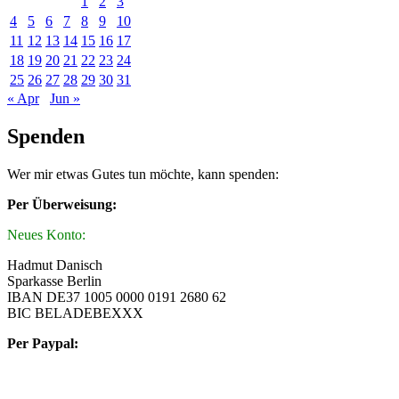
1
2
3
4
5
6
7
8
9
10
11
12
13
14
15
16
17
18
19
20
21
22
23
24
25
26
27
28
29
30
31
« Apr
Jun »
Spenden
Wer mir etwas Gutes tun möchte, kann spenden:
Per Überweisung:
Neues Konto:
Hadmut Danisch
Sparkasse Berlin
IBAN DE37 1005 0000 0191 2680 62
BIC BELADEBEXXX
Per Paypal: