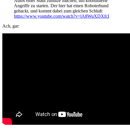
Autos einer Stadt zunutze machen, um koordinierte
Angriffe zu starten. Der hier hat einen Roboterhund
gehackt, und kommt dabei zum gleichen Schluß:
https://www.youtube.com/watch?v=lA8WuXDXfcI
Ach, gar: