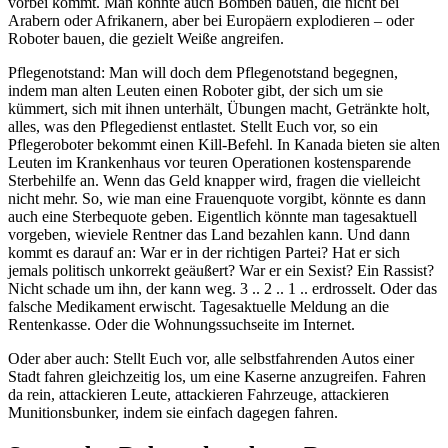
vorbei kommt. Man könnte auch Bomben bauen, die nicht bei
Arabern oder Afrikanern, aber bei Europäern explodieren – oder
Roboter bauen, die gezielt Weiße angreifen.
Pflegenotstand: Man will doch dem Pflegenotstand begegnen,
indem man alten Leuten einen Roboter gibt, der sich um sie
kümmert, sich mit ihnen unterhält, Übungen macht, Getränkte holt,
alles, was den Pflegedienst entlastet. Stellt Euch vor, so ein
Pflegeroboter bekommt einen Kill-Befehl. In Kanada bieten sie alten
Leuten im Krankenhaus vor teuren Operationen kostensparende
Sterbehilfe an. Wenn das Geld knapper wird, fragen die vielleicht
nicht mehr. So, wie man eine Frauenquote vorgibt, könnte es dann
auch eine Sterbequote geben. Eigentlich könnte man tagesaktuell
vorgeben, wieviele Rentner das Land bezahlen kann. Und dann
kommt es darauf an: War er in der richtigen Partei? Hat er sich
jemals politisch unkorrekt geäußert? War er ein Sexist? Ein Rassist?
Nicht schade um ihn, der kann weg. 3 .. 2 .. 1 .. erdrosselt. Oder das
falsche Medikament erwischt. Tagesaktuelle Meldung an die
Rentenkasse. Oder die Wohnungssuchseite im Internet.
Oder aber auch: Stellt Euch vor, alle selbstfahrenden Autos einer
Stadt fahren gleichzeitig los, um eine Kaserne anzugreifen. Fahren
da rein, attackieren Leute, attackieren Fahrzeuge, attackieren
Munitionsbunker, indem sie einfach dagegen fahren.