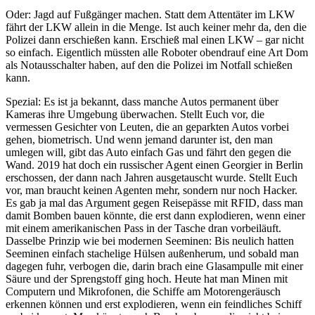
Oder: Jagd auf Fußgänger machen. Statt dem Attentäter im LKW
fährt der LKW allein in die Menge. Ist auch keiner mehr da, den die
Polizei dann erschießen kann. Erschieß mal einen LKW – gar nicht
so einfach. Eigentlich müssten alle Roboter obendrauf eine Art Dom
als Notausschalter haben, auf den die Polizei im Notfall schießen
kann.
Spezial: Es ist ja bekannt, dass manche Autos permanent über
Kameras ihre Umgebung überwachen. Stellt Euch vor, die
vermessen Gesichter von Leuten, die an geparkten Autos vorbei
gehen, biometrisch. Und wenn jemand darunter ist, den man
umlegen will, gibt das Auto einfach Gas und fährt den gegen die
Wand. 2019 hat doch ein russischer Agent einen Georgier in Berlin
erschossen, der dann nach Jahren ausgetauscht wurde. Stellt Euch
vor, man braucht keinen Agenten mehr, sondern nur noch Hacker.
Es gab ja mal das Argument gegen Reisepässe mit RFID, dass man
damit Bomben bauen könnte, die erst dann explodieren, wenn einer
mit einem amerikanischen Pass in der Tasche dran vorbeiläuft.
Dasselbe Prinzip wie bei modernen Seeminen: Bis neulich hatten
Seeminen einfach stachelige Hülsen außenherum, und sobald man
dagegen fuhr, verbogen die, darin brach eine Glasampulle mit einer
Säure und der Sprengstoff ging hoch. Heute hat man Minen mit
Computern und Mikrofonen, die Schiffe am Motorengeräusch
erkennen können und erst explodieren, wenn ein feindliches Schiff