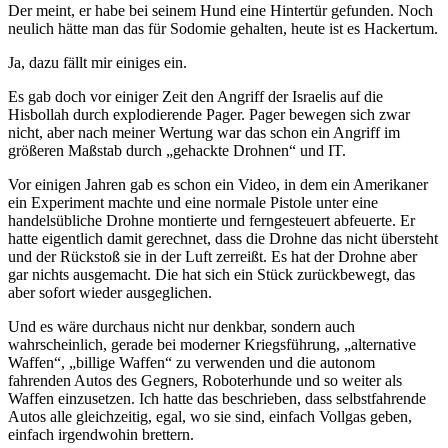
Der meint, er habe bei seinem Hund eine Hintertür gefunden. Noch
neulich hätte man das für Sodomie gehalten, heute ist es Hackertum.
Ja, dazu fällt mir einiges ein.
Es gab doch vor einiger Zeit den Angriff der Israelis auf die
Hisbollah durch explodierende Pager. Pager bewegen sich zwar
nicht, aber nach meiner Wertung war das schon ein Angriff im
größeren Maßstab durch „gehackte Drohnen“ und IT.
Vor einigen Jahren gab es schon ein Video, in dem ein Amerikaner
ein Experiment machte und eine normale Pistole unter eine
handelsübliche Drohne montierte und ferngesteuert abfeuerte. Er
hatte eigentlich damit gerechnet, dass die Drohne das nicht übersteht
und der Rückstoß sie in der Luft zerreißt. Es hat der Drohne aber
gar nichts ausgemacht. Die hat sich ein Stück zurückbewegt, das
aber sofort wieder ausgeglichen.
Und es wäre durchaus nicht nur denkbar, sondern auch
wahrscheinlich, gerade bei moderner Kriegsführung, „alternative
Waffen“, „billige Waffen“ zu verwenden und die autonom
fahrenden Autos des Gegners, Roboterhunde und so weiter als
Waffen einzusetzen. Ich hatte das beschrieben, dass selbstfahrende
Autos alle gleichzeitig, egal, wo sie sind, einfach Vollgas geben,
einfach irgendwohin brettern.