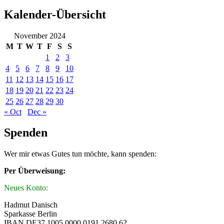
Kalender-Übersicht
November 2024
M
T
W
T
F
S
S
1
2
3
4
5
6
7
8
9
10
11
12
13
14
15
16
17
18
19
20
21
22
23
24
25
26
27
28
29
30
« Oct
Dec »
Spenden
Wer mir etwas Gutes tun möchte, kann spenden:
Per Überweisung:
Neues Konto:
Hadmut Danisch
Sparkasse Berlin
IBAN DE37 1005 0000 0191 2680 62