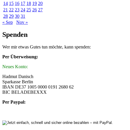
14
15
16
17
18
19
20
21
22
23
24
25
26
27
28
29
30
31
« Sep
Nov »
Spenden
Wer mir etwas Gutes tun möchte, kann spenden:
Per Überweisung:
Neues Konto:
Hadmut Danisch
Sparkasse Berlin
IBAN DE37 1005 0000 0191 2680 62
BIC BELADEBEXXX
Per Paypal: