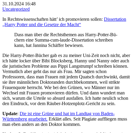
31.10.2024 16:48
Uncategorized
In Rechtswissenschaften hätt’ ich promovieren sollen:
Dissertation
„Harry Potter und die Gesetze der Macht“
Dass man über die Rechts­the­men aus Harry-Pot­ter-Bü­
chern eine Summa-cum-laude-Dis­ser­ta­ti­on schrei­ben
kann, hat Jan­ni­na Sch­äf­fer be­wie­sen.
Die Harry-Potter-Bücher gab es zu meiner Uni-Zeit noch nicht, aber
ich hätte locker über Bibi Blocksberg, Hanny und Nanny oder auch
die juristischen Probleme aus Pippi Langstrumpf schreiben können.
Vermutlich aber geht das nur als Frau. Mir sagten schon
Professoren, dass man Frauen mit jedem Quatsch durchwinkt, damit
sie ihre männlichen Doktoranden durchbekommen, weil strikte
Frauenquote herrscht. Wie bei den Grünen, wo Männer nur im
Wechsel mit Frauen promovieren dürfen. Und dann wundert man
sich, warum die Urteile so absurd ausfallen. Ich hatte neulich schon
den Eindruck, vor dem Räuber-Hotzenplotz-Gericht zu sein.
Update
:
Die ist eine Grüne und hat im Landtag von Baden-
Württemberg gearbeitet.
Erklärt alles. Seit Plagiate auffliegen muss
man eben anders an den Doktor kommen.