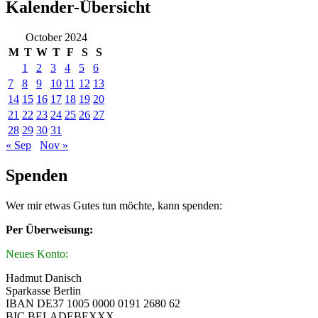
Kalender-Übersicht
October 2024
M
T
W
T
F
S
S
1
2
3
4
5
6
7
8
9
10
11
12
13
14
15
16
17
18
19
20
21
22
23
24
25
26
27
28
29
30
31
« Sep
Nov »
Spenden
Wer mir etwas Gutes tun möchte, kann spenden:
Per Überweisung:
Neues Konto:
Hadmut Danisch
Sparkasse Berlin
IBAN DE37 1005 0000 0191 2680 62
BIC BELADEBEXXX