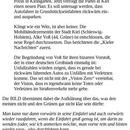
Pools in Kleingärten. Jetzt verfolgt die Partei in Kiel
einen neuen Plan: Es soll untersagt werden, dass
Autofahrer in Grundstückseinfahrten rückwärts ein-
und ausparken.
Klingt wie ein Witz, ist aber keiner. Die
Mobilitätsdezernentin der Stadt Kiel (Schleswig-
Holstein), Alke Voß (44, Grüne) ist entschlossen, die
neue Regel durchzusetzen. Das berichteten die „Kieler
Nachrichten“ zuerst.
Die Begründung von Voß für ihren bizarren Vorstoß,
der in einer deutschen Großstadt einmalig ist:
Unfallzahlen würden zeigen, dass es gerade bei
rückwärts fahrenden Autos zu Unfällen mit Verletzten
komme. Das sei nicht mit der „Vision Zero“ vereinbar,
der Vision, dass es irgendwann keine Toten oder
Verletzten im Straßenverkehr mehr gebe.
Die BILD übernimmt dabei die Aufklärung über das, was den
meisten nicht und den Grünen gar nicht klar sein dürfte:
Man kann nur dann vorwärts in seine Einfahrt und auch vorwärts
wieder rausfahren, wenn die Einfahrt groß genug ist, um darin zu
wenden (oder, wie ich anmerken möchte, man vorne rein und hinten
wieder raus-, also durchfahren kann.