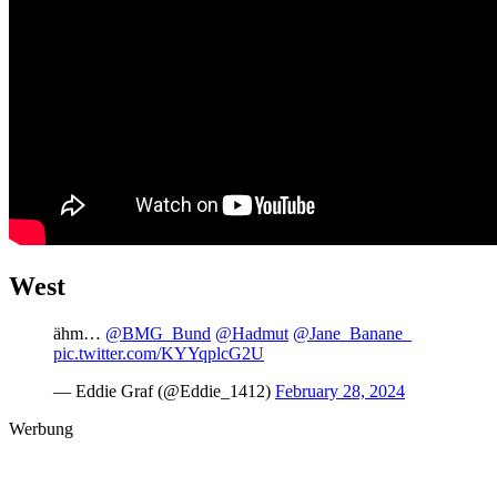
West
ähm…
@BMG_Bund
@Hadmut
@Jane_Banane_
pic.twitter.com/KYYqplcG2U
— Eddie Graf (@Eddie_1412)
February 28, 2024
Werbung