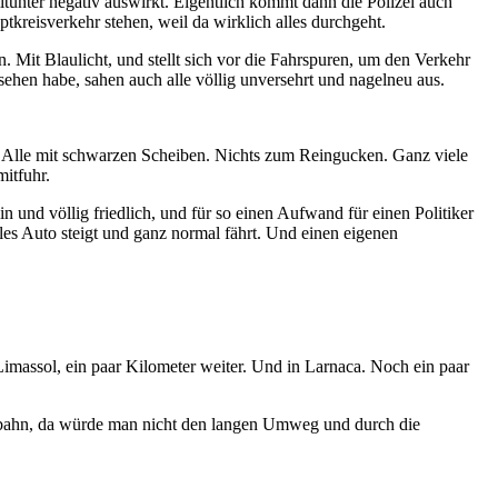
itunter negativ auswirkt. Eigentlich kommt dann die Polizei auch
tkreisverkehr stehen, weil da wirklich alles durchgeht.
 Mit Blaulicht, und stellt sich vor die Fahrspuren, um den Verkehr
sehen habe, sahen auch alle völlig unversehrt und nagelneu aus.
 Alle mit schwarzen Scheiben. Nichts zum Reingucken. Ganz viele
mitfuhr.
 und völlig friedlich, und für so einen Aufwand für einen Politiker
ales Auto steigt und ganz normal fährt. Und einen eigenen
n Limassol, ein paar Kilometer weiter. Und in Larnaca. Noch ein paar
tobahn, da würde man nicht den langen Umweg und durch die