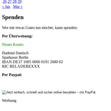
26
27
28
29
« Jan
Mar »
Spenden
Wer mir etwas Gutes tun möchte, kann spenden:
Per Überweisung:
Neues Konto:
Hadmut Danisch
Sparkasse Berlin
IBAN DE37 1005 0000 0191 2680 62
BIC BELADEBEXXX
Per Paypal:
Werbung