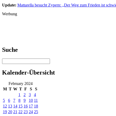
Update:
Mattarella besucht Zypern: „Der Weg zum Frieden ist schwi
Werbung
Suche
Kalender-Übersicht
February 2024
M
T
W
T
F
S
S
1
2
3
4
5
6
7
8
9
10
11
12
13
14
15
16
17
18
19
20
21
22
23
24
25