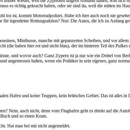
t es immer wieder, weil die Zyprioten ungern Abstand halten, was sich m
s es richtig gekracht haben, oder sie sind da, weil die mitten im Haup
l los ist, kommt Motorradpolizei. Habe ich hier auch noch nie gesehen.
r für irgendeine Rettungsaktion? Nur: Die Autos, die ich zu Anfang ge
ousinen, Minibusse, manche mit gepanzerten Scheiben, und vor allem:
t (die haben hier rot und nicht blau), der im hinteren Teil des Pulkes 
ste, und wovor auch? Ganz Zypern ist ja nur wie ein Drittel von Berlin
d und angemessen halten, wenn ein Politiker in sein eigenes, ganz norm
.
onalen Hafen und keine Truppen, kein britisches Gebiet. Das ist alles i
ren? Nein, auch nicht, denn vom Flughafen geht es direkt auf die Au
s Buch und so einen Kram.
icht. Hat man bei mir nicht angemeldet.