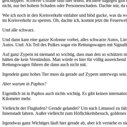
gescheppert. Schwere Unfälle sind hier selten, leichtere dagegen gib
nicht, nur bei hohem Schaden oder Personenschaden. Dachte mir, da mus
Wie ich noch in den Kreisverkehr einfahre und blöd gucke, was da woh
im Kreisverkehr zu sperren. Oh, dachte ich, kommt jetzt die Feuerweh
Und alle schwarz.
Und dann kam eine ganze Kolonne vorbei, alles schwarze Autos, Lim
Autos. Und: Als Teil des Pulkes sogar ein Rettungswagen mit Signallich
Auf ganz Zypern ist niemand so wichtig, dass man den so schützen müs
hätten die kein Verständnis. Man würde es hier für völlig ausreichen
Rettungswagen führen die dann auch nicht mit.
Irgendein ganz hohes Tier muss da gerade auf Zypern unterwegs sein
Aber warum in Paphos?
Eigentlich ist in Paphos auch nichts wichtig. Es gibt keinen internati
Kilometer mehr.
Vielleicht der Flughafen? Gerade gelandet? Um nach Limassol zu fah
Innenstadt fahren. Außer vielleicht zum Höflichkeitsbesuch, goldene
Irgendwas ganz Wichtiges läuft hier gerade ab, aber ich verstehe es n