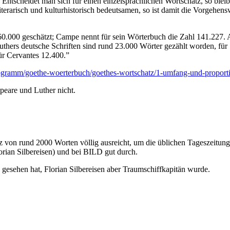
ntscheidet man sich für einen einzelsprachlichen Wortschatz, so blei
literarisch und kulturhistorisch bedeutsamen, so ist damit die Vorgehe
000 geschätzt; Campe nennt für sein Wörterbuch die Zahl 141.227. Au
uthers deutsche Schriften sind rund 23.000 Wörter gezählt worden, für 
ür Cervantes 12.400.”
rogramm/goethe-woerterbuch/goethes-wortschatz/1-umfang-und-propor
eare und Luther nicht.
z von rund 2000 Worten völlig ausreicht, um die üblichen Tageszeitunge
rian Silbereisen) und bei BILD gut durch.
gesehen hat, Florian Silbereisen aber Traumschiffkapitän wurde.