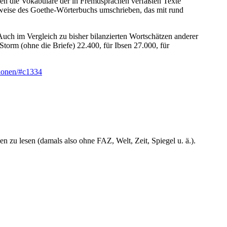
ben die Vokabulare der in Fremdsprachen verfaßten Texte
nsweise des Goethe-Wörterbuchs umschrieben, das mit rund
ch im Vergleich zu bisher bilanzierten Wortschätzen anderer
Storm (ohne die Briefe) 22.400, für Ibsen 27.000, für
tionen/#c1334
n zu lesen (damals also ohne FAZ, Welt, Zeit, Spiegel u. ä.).