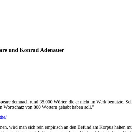
peare und Konrad Adenauer
eare demnach rund 35.000 Wörter, die er nicht im Werk benutzte. Sein
n Wortschatz von 800 Wörtern gehabt haben soll.”
the/
en, wird man sich rein empirisch an den Befund am Korpus halten mü