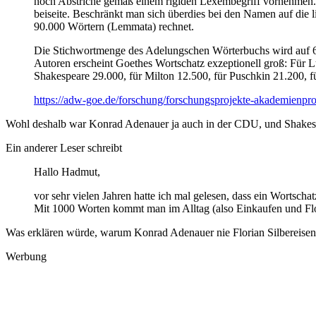
noch Abstriche gemäß einem rigiden Lexembegriff vornehmen. E
beiseite. Beschränkt man sich überdies bei den Namen auf die 
90.000 Wörtern (Lemmata) rechnet.
Die Stichwortmenge des Adelungschen Wörterbuchs wird auf 60.
Autoren erscheint Goethes Wortschatz exzeptionell groß:
Für L
Shakespeare 29.000, für Milton 12.500, für Puschkin 21.200, f
https://adw-goe.de/forschung/forschungsprojekte-akademienp
Wohl deshalb war Konrad Adenauer ja auch in der CDU, und Shakesp
Ein anderer Leser schreibt
Hallo Hadmut,
vor sehr vielen Jahren hatte ich mal gelesen,
dass ein Wortschat
Mit 1000 Worten kommt man im Alltag (also Einkaufen und Flo
Was erklären würde, warum Konrad Adenauer nie Florian Silbereisen 
Werbung