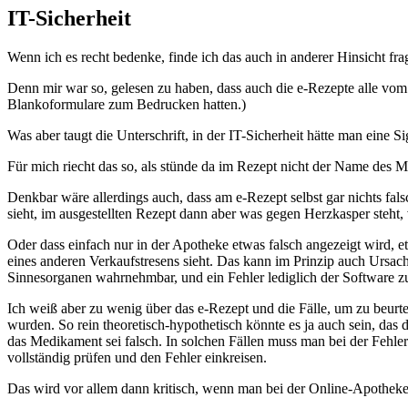
IT-Sicherheit
Wenn ich es recht bedenke, finde ich das auch in anderer Hinsicht fr
Denn mir war so, gelesen zu haben, dass auch die e-Rezepte alle vom 
Blankoformulare zum Bedrucken hatten.)
Was aber taugt die Unterschrift, in der IT-Sicherheit hätte man eine S
Für mich riecht das so, als stünde da im Rezept nicht der Name des
Denkbar wäre allerdings auch, dass am e-Rezept selbst gar nichts fals
sieht, im ausgestellten Rezept dann aber was gegen Herzkasper steht, vo
Oder dass einfach nur in der Apotheke etwas falsch angezeigt wird, 
eines anderen Verkaufstresens sieht. Das kann im Prinzip auch Ursache
Sinnesorganen wahrnehmbar, und ein Fehler lediglich der Software zu
Ich weiß aber zu wenig über das e-Rezept und die Fälle, um zu beurtei
wurden. So rein theoretisch-hypothetisch könnte es ja auch sein, das d
das Medikament sei falsch. In solchen Fällen muss man bei der Fehl
vollständig prüfen und den Fehler einkreisen.
Das wird vor allem dann kritisch, wenn man bei der Online-Apotheke 