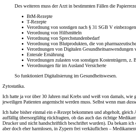
Des weiteren muss der Arzt in bestimmten Fällen die Papierrez
BtM-Rezepte
T-Rezepte
Verordnung von sonstigen nach § 31 SGB V einbezogenen
Verordnung von Hilfsmitteln
Verordnung von Sprechstundenbedarf
Verordnung von Blutprodukten, die von pharmazeutisc
Verordnungen von Digitalen Gesundheitsanwendungen 
Enterale Ernährung
Verordnungen zulasten von sonstigen Kostenträgern, z. B
Verordnungen für im Ausland Versicherte
So funktioniert Digitalisierung im Gesundheitswesen.
Zytostatika.
Ich hatte ja vor über 30 Jahren mal Krebs und weiß von damals, wie g
jeweiligen Patienten angemischt werden muss. Selbst wenn man
dass
Ich habe bisher einmal ein e-Rezept bekommen und abgeholt, gleich 
auffällig übersorgfältig rückfragten, ob das auch das richtige Medikam
Drucker und nicht handschriftlich beschriftet wurden). Da bekam ich o
aber doch eher harmlosen, in Zypern frei verkäuflichen – Medikamen