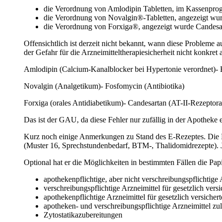
die Verordnung von Amlodipin Tabletten, im Kassenpro
die Verordnung von Novalgin®-Tabletten, angezeigt wu
die Verordnung von Forxiga®, angezeigt wurde Candesa
Offensichtlich ist derzeit nicht bekannt, wann diese Probleme 
der Gefahr für die Arzneimitteltherapiesicherheit nicht konkr
Amlodipin (Calcium-Kanalblocker bei Hypertonie verordnet)- B
Novalgin (Analgetikum)- Fosfomycin (Antibiotika)
Forxiga (orales Antidiabetikum)- Candesartan (AT-II-Rezeptora
Das ist der GAU, da diese Fehler nur zufällig in der Apotheke e
Kurz noch einige Anmerkungen zu Stand des E-Rezeptes. Die B
(Muster 16, Sprechstundenbedarf, BTM-, Thalidomidrezepte). Je
Optional hat er die Möglichkeiten in bestimmten Fällen die Pap
apothekenpflichtige, aber nicht verschreibungspflichtige
verschreibungspflichtige Arzneimittel für gesetzlich versi
apothekenpflichtige Arzneimittel für gesetzlich versicher
apotheken- und verschreibungspflichtige Arzneimittel zu
Zytostatikazubereitungen