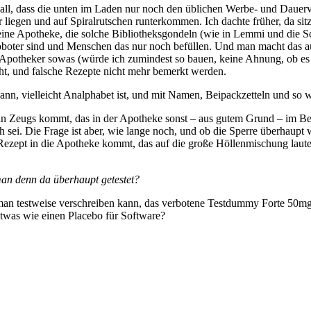
 Fall, dass die unten im Laden nur noch den üblichen Werbe- und Dau
 liegen und auf Spiralrutschen runterkommen. Ich dachte früher, da s
al eine Apotheke, die solche Bibliotheksgondeln (wie in Lemmi und d
oboter sind und Menschen das nur noch befüllen. Und man macht das a
 Apotheker sowas (würde ich zumindest so bauen, keine Ahnung, ob es
eht, und falsche Rezepte nicht mehr bemerkt werden.
kann, vielleicht Analphabet ist, und mit Namen, Beipackzetteln und so 
n Zeugs kommt, das in der Apotheke sonst – aus gutem Grund – im Betä
h sei. Die Frage ist aber, wie lange noch, und ob die Sperre überhaup
-Rezept in die Apotheke kommt, das auf die große Höllenmischung laute
man denn da überhaupt getestet?
 man testweise verschreiben kann, das verbotene Testdummy Forte 50mg
etwas wie einen Placebo für Software?