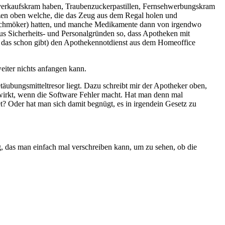
erverkaufskram haben, Traubenzuckerpastillen, Fernsehwerbungskram
itzen oben welche, die das Zeug aus dem Regal holen und
ie Schmöker) hatten, und manche Medikamente dann von irgendwo
us Sicherheits- und Personalgründen so, dass Apotheken mit
 das schon gibt) den Apothekennotdienst aus dem Homeoffice
weiter nichts anfangen kann.
ubungsmitteltresor liegt. Dazu schreibt mir der Apotheker oben,
t wirkt, wenn die Software Fehler macht. Hat man denn mal
t? Oder hat man sich damit begnügt, es in irgendein Gesetz zu
, das man einfach mal verschreiben kann, um zu sehen, ob die