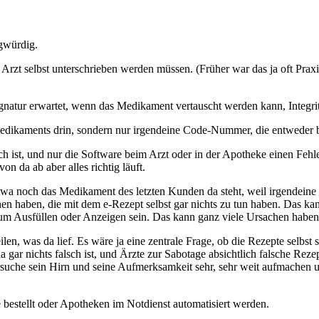
agwürdig.
Arzt selbst unterschrieben werden müssen. (Früher war das ja oft Praxi
ignatur erwartet, wenn das Medikament vertauscht werden kann, Integritä
 Medikaments drin, sondern nur irgendeine Code-Nummer, die entweder 
ch ist, und nur die Software beim Arzt oder in der Apotheke einen Fehle
n da ab aber alles richtig läuft.
etwa noch das Medikament des letzten Kunden da steht, weil irgendeine 
n haben, die mit dem e-Rezept selbst gar nichts zu tun haben. Das kann 
m Ausfüllen oder Anzeigen sein. Das kann ganz viele Ursachen haben, 
len, was da lief. Es wäre ja eine zentrale Frage, ob die Rezepte selbst
a gar nichts falsch ist, und Ärzte zur Sabotage absichtlich falsche Reze
ersuche sein Hirn und seine Aufmerksamkeit sehr, sehr weit aufmachen
bestellt oder Apotheken im Notdienst automatisiert werden.