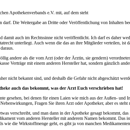
schen Apothekenverbands e.V. mit, auf dem steht
en darf. Die Weitergabe an Dritte oder Veröffentlichung von Inhalten 
d damit auch im Rechtssinne nicht veröffentlicht. Ich darf es daher wed
tatrecht unterliegt. Auch wenn die das an ihre Mitglieder verteilen, is
 daraus.
llig andere als die vom Arzt (oder der Ärztin, sie gendern) verordnete
sse Verträge mit einem anderen Hersteller hat, sondern gänzlich ander
sher nicht bekannt sind, und deshalb die Gefahr nicht abgeschätzt wer
theke auch das bekommt, was der Arzt Euch verschrieben hat!
nte gesehen, bei denen für einen Laien wie mich aus der Außen- und I
 Nebenwirkungen, Fragen Sie ihren Arzt oder Apotheker, aber es steht
 etwas verschreibt, und man dann in der Apotheke gesagt bekommt, das 
dikament vom anderen Hersteller mit anderem Namen bekommt. Das ist ga
ails wie die Wirkstoffmenge geht, es gibt ja von manchen Medikamenten 