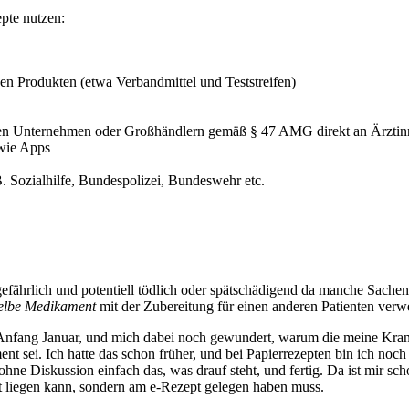
epte nutzen:
 Produkten (etwa Verbandmittel und Teststreifen)
hen Unternehmen oder Großhändlern gemäß § 47 AMG direkt an Ärztin
wie Apps
. Sozialhilfe, Bundespolizei, Bundeswehr etc.
efährlich und potentiell tödlich oder spätschädigend da manche Sachen
elbe Medikament
mit der Zubereitung für einen anderen Patienten verwe
Anfang Januar, und mich dabei noch gewundert, warum die meine Krank
ent sei. Ich hatte das schon früher, und bei Papierrezepten bin ich noch
hne Diskussion einfach das, was drauf steht, und fertig. Da ist mir sch
t liegen kann, sondern am e-Rezept gelegen haben muss.