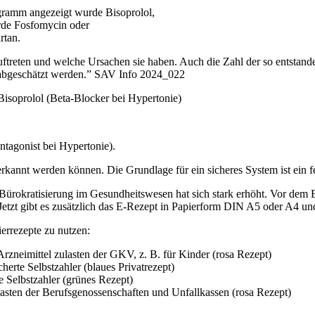
gramm angezeigt wurde Bisoprolol,
rde Fosfomycin oder
rtan.
auftreten und welche Ursachen sie haben. Auch die Zahl der so entstan
et abgeschätzt werden.” SAV Info 2024_022
isoprolol (Beta-Blocker bei Hypertonie)
ntagonist bei Hypertonie).
rkannt werden können. Die Grundlage für ein sicheres System ist ein feh
ürokratisierung im Gesundheitswesen hat sich stark erhöht. Vor dem
tzt gibt es zusätzlich das E-Rezept in Papierform DIN A5 oder A4 und 
ierrezepte zu nutzen:
 Arzneimittel zulasten der GKV, z. B. für Kinder (rosa Rezept)
cherte Selbstzahler (blaues Privatrezept)
te Selbstzahler (grünes Rezept)
lasten der Berufsgenossenschaften und Unfallkassen (rosa Rezept)