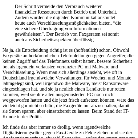
Der Schritt vermeide den Verbrauch weiterer
finanzieller Ressourcen durch Betrieb und Unterhalt.
Zudem würden die digitalen Kommunikationsmittel
heute auch Verschlüsselungsmöglichkeiten bieten, “die
eine sichere Übertragung von Informationen
gewährleisten”. Der Betrieb von Faxgeräten sei somit
auch aus Sicherheitsaspekten überflüssig.
Na ja, als Entscheidung richtig ist es (hoffentlich) schon. Obwohl
Faxgeräte an herkömmlichen Telefonleitungen gegen Angreifer, die
keinen Zugriff auf das Telefonnetz selbst hatten, bessere Sicherheit
bot als irgendein verlauster, verranzter PC mit Malware und
Verschlüsselung. Wenn man sich allerdings ansieht, wie oft in
Deutschland irgendwelche Verwaltungen für Wochen und Monate
lahmgelegt sind, weil irgendwo die Malware, meist Ransomware
eingeschlagen hat, und sie ja neulich einen Landkreis nur retten
konnten, weil sie ihre alten ausgemusterten PC noch nicht
weggeworfen hatten und die jetzt frisch aufsetzen können, wäre das
vielleicht gar nicht so blöd, die Faxgeräte nur abzuschalten, damit
sie Strom sparen, aber einsatzbereit zu lassen. Beim Stand der IT-
Kunde in der Politik.
Ich finde das aber immer so drollig, wenn irgendwelche
Digitalisierungsritter gegen Fax-Geräte zu Felde ziehen und sie der