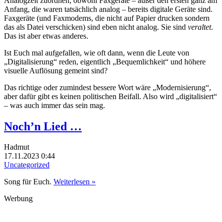
Analogzeit zuordnen, obwohl Faxgeräte – außer den ersten ganz am
Anfang, die waren tatsächlich analog – bereits digitale Geräte sind.
Faxgeräte (und Faxmodems, die nicht auf Papier drucken sondern
das als Datei verschicken) sind eben nicht analog. Sie sind
veraltet
.
Das ist aber etwas anderes.
Ist Euch mal aufgefallen, wie oft dann, wenn die Leute von
„Digitalisierung“ reden, eigentlich „Bequemlichkeit“ und höhere
visuelle Auflösung gemeint sind?
Das richtige oder zumindest bessere Wort wäre „Modernisierung“,
aber dafür gibt es keinen politischen Beifall. Also wird „digitalisiert“
– was auch immer das sein mag.
Noch’n Lied …
Hadmut
17.11.2023 0:44
Uncategorized
Song für Euch.
Weiterlesen »
Werbung