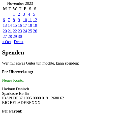
November 2023
M
T
W
T
F
S
S
1
2
3
4
5
6
7
8
9
10
11
12
13
14
15
16
17
18
19
20
21
22
23
24
25
26
27
28
29
30
« Oct
Dec »
Spenden
Wer mir etwas Gutes tun möchte, kann spenden:
Per Überweisung:
Neues Konto:
Hadmut Danisch
Sparkasse Berlin
IBAN DE37 1005 0000 0191 2680 62
BIC BELADEBEXXX
Per Paypal: