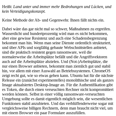
Heißt:
Land unter und immer mehr Bedrohungen und Lücken, und
kein Verteidigungskonzept.
Keine Methode der Ab- und Gegenwehr. Ihnen fällt nichts ein.
Dabei wäre das gar nicht mal so schwer, Maßnahmen zu ergreifen.
Wasserdicht und hundertprozentig wird man es nicht bekommen,
aber eine gewisse Resistenz und auch eine Schadensbegrenzung
bekommt man hin. Wenn man seine Dienste ordentlich strukturiert,
und über APIs und sorgfältig gebaute Webschnittstellen anbietet,
sind die praktisch resistent gegen ransomware, weil die
normalerweise die Arbeitsplätze befällt und die Angriffsvektoren
auch auf die Arbeitsplätze abzielen. Und (Not-)Arbeitsplätze, die
nur einen Browser anbieten, bekommt man ziemlich gut und stabil
hin, vor allem mit einer Auswahl an Betriebssystemen. ChromeOS
zeigt recht gut, wie so etwas gehen kann. Ubuntu hat für die nächste
Release ein (zunächst experimentelles) monolithische und als ganzes
Image aktualsiertes Desktop-Image an. Für die Authentifikation gibt
es Token, die durch einen verseuchten Rechner nicht kompromittiert
werden können. Selbst in einer völlig ransomware-verseuchten
Umgebung sollte es damit eigentlich möglich sein, die wesentlichen
Funktionen stabil anzubieten. Und das verblüffenderweise sogar mit
vergleichsweise billigen Rechnern, denn man braucht nicht viel, um
mit einem Browser ein paar Formulare auszufüllen.