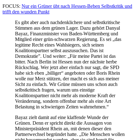
FOCUS:
Nur ein Grüner übt nach Hessen-Beben Selbstkritik und
trifft den wunden Punkt
Es gibt aber auch nachdenklichere und selbstkritische
Stimmen aus dem grünen Lager. Dazu gehört Danyal
Bayaz, Finanzminister von Baden-Württemberg und
Mitglied einer grün-schwarzen Regierung. Es sei „das
legitime Recht eines Wahlsiegers, sich seinen
Koalitionspartner selbst auszusuchen. Das ist
Demokratie”. Und weiter: „Für meine Partei ist das
bitter. Nach Berlin ist Hessen nun der nächste herbe
Rückschlag. Wer jetzt aber einfach nur sagt, die SPD
habe sich eben „billiger“ angeboten oder Boris Rhein
wolle nur Merz stützen, der macht es sich aus meiner
Sicht zu einfach.
Wir Grüne müssen uns schon auch
selbstkritisch fragen, warum uns einstige
Koalitionspartner nicht mehr als moderne Kraft der
Veränderung, sondern offenbar mehr als eine Art
Belastung in schwierigen Zeiten wahrnehmen.“
Bayaz zielt damit auf eine klaffende Wunde der
Grünen. Denn er spricht direkt die Aussagen von
Ministerpräsident Rhein an, mit denen dieser den
Partnerwechsel begründet hatte. „Die Menschen wollen
nicht bevormundet werden, aber sie sind bereit für