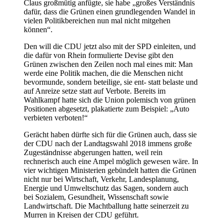
Claus großmütig anfügte,
sie habe „großes Verständnis
dafür, dass die Grünen einen grundlegenden Wandel in
vielen Politikbereichen nun mal nicht mitgehen
können“.
Den will die CDU jetzt also mit der SPD einleiten,
und
die dafür von Rhein formulierte Devise gibt den
Grünen zwischen den Zeilen noch mal eines mit: Man
werde eine Politik machen, die die Menschen nicht
bevormunde, sondern beteilige, sie ent- statt belaste und
auf Anreize setze statt auf Verbote. Bereits im
Wahlkampf hatte sich die Union polemisch von grünen
Positionen abgesetzt, plakatierte zum Beispiel: „Auto
verbieten verboten!“
Gerächt haben dürfte sich für die Grünen auch, dass sie
der CDU nach der Landtagswahl 2018 immens große
Zugeständnisse abgerungen hatten, weil rein
rechnerisch auch eine Ampel möglich gewesen wäre.
In
vier wichtigen Ministerien gebündelt hatten die Grünen
nicht nur bei Wirtschaft, Verkehr, Landesplanung,
Energie und Umweltschutz das Sagen, sondern auch
bei Sozialem, Gesundheit, Wissenschaft sowie
Landwirtschaft.
Die Machtballung hatte seinerzeit zu
Murren in Kreisen der CDU geführt.