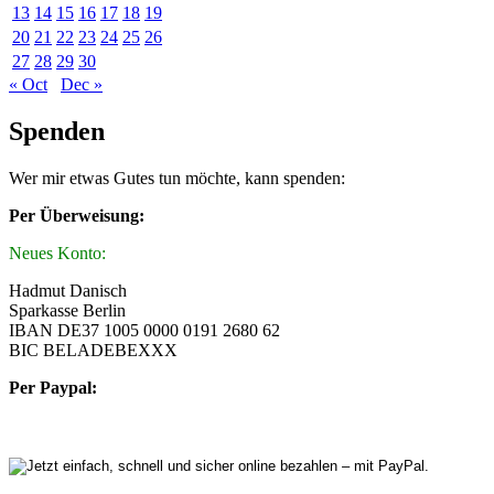
13
14
15
16
17
18
19
20
21
22
23
24
25
26
27
28
29
30
« Oct
Dec »
Spenden
Wer mir etwas Gutes tun möchte, kann spenden:
Per Überweisung:
Neues Konto:
Hadmut Danisch
Sparkasse Berlin
IBAN DE37 1005 0000 0191 2680 62
BIC BELADEBEXXX
Per Paypal: