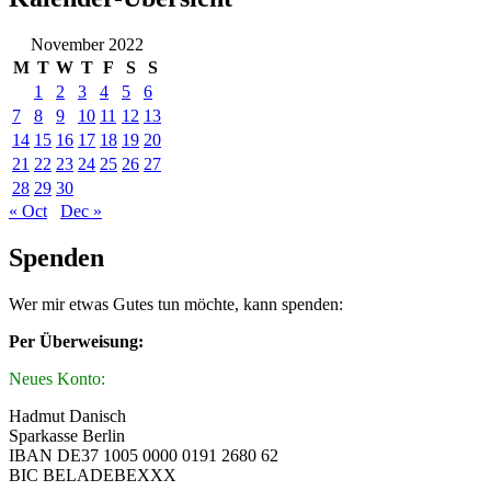
November 2022
M
T
W
T
F
S
S
1
2
3
4
5
6
7
8
9
10
11
12
13
14
15
16
17
18
19
20
21
22
23
24
25
26
27
28
29
30
« Oct
Dec »
Spenden
Wer mir etwas Gutes tun möchte, kann spenden:
Per Überweisung:
Neues Konto:
Hadmut Danisch
Sparkasse Berlin
IBAN DE37 1005 0000 0191 2680 62
BIC BELADEBEXXX