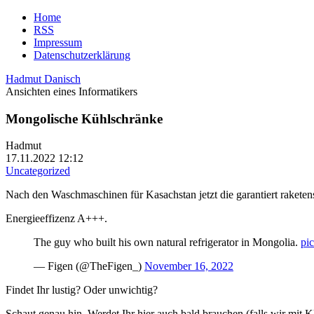
Home
RSS
Impressum
Datenschutzerklärung
Hadmut Danisch
Ansichten eines Informatikers
Mongolische Kühlschränke
Hadmut
17.11.2022 12:12
Uncategorized
Nach den Waschmaschinen für Kasachstan jetzt die garantiert raketen
Energieeffizenz A+++.
The guy who built his own natural refrigerator in Mongolia.
pi
— Figen (@TheFigen_)
November 16, 2022
Findet Ihr lustig? Oder unwichtig?
Schaut genau hin. Werdet Ihr hier auch bald brauchen (falls wir mit