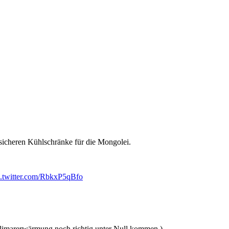
sicheren Kühlschränke für die Mongolei.
c.twitter.com/RbkxP5qBfo
 Klimarerwärmung noch richtig unter Null kommen.)