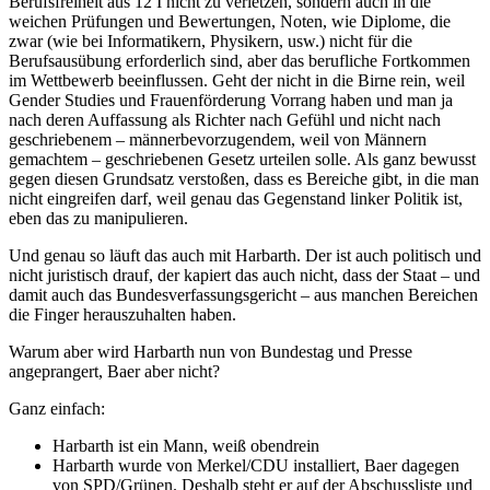
Berufsfreiheit aus 12 I nicht zu verletzen, sondern auch in die
weichen Prüfungen und Bewertungen, Noten, wie Diplome, die
zwar (wie bei Informatikern, Physikern, usw.) nicht für die
Berufsausübung erforderlich sind, aber das berufliche Fortkommen
im Wettbewerb beeinflussen. Geht der nicht in die Birne rein, weil
Gender Studies und Frauenförderung Vorrang haben und man ja
nach deren Auffassung als Richter nach Gefühl und nicht nach
geschriebenem – männerbevorzugendem, weil von Männern
gemachtem – geschriebenen Gesetz urteilen solle. Als ganz bewusst
gegen diesen Grundsatz verstoßen, dass es Bereiche gibt, in die man
nicht eingreifen darf, weil genau das Gegenstand linker Politik ist,
eben das zu manipulieren.
Und genau so läuft das auch mit Harbarth. Der ist auch politisch und
nicht juristisch drauf, der kapiert das auch nicht, dass der Staat – und
damit auch das Bundesverfassungsgericht – aus manchen Bereichen
die Finger herauszuhalten haben.
Warum aber wird Harbarth nun von Bundestag und Presse
angeprangert, Baer aber nicht?
Ganz einfach:
Harbarth ist ein Mann, weiß obendrein
Harbarth wurde von Merkel/CDU installiert, Baer dagegen
von SPD/Grünen. Deshalb steht er auf der Abschussliste und