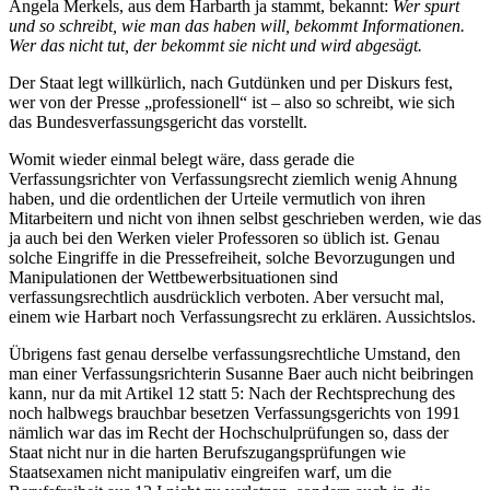
Angela Merkels, aus dem Harbarth ja stammt, bekannt:
Wer spurt
und so schreibt, wie man das haben will, bekommt Informationen.
Wer das nicht tut, der bekommt sie nicht und wird abgesägt.
Der Staat legt willkürlich, nach Gutdünken und per Diskurs fest,
wer von der Presse „professionell“ ist – also so schreibt, wie sich
das Bundesverfassungsgericht das vorstellt.
Womit wieder einmal belegt wäre, dass gerade die
Verfassungsrichter von Verfassungsrecht ziemlich wenig Ahnung
haben, und die ordentlichen der Urteile vermutlich von ihren
Mitarbeitern und nicht von ihnen selbst geschrieben werden, wie das
ja auch bei den Werken vieler Professoren so üblich ist. Genau
solche Eingriffe in die Pressefreiheit, solche Bevorzugungen und
Manipulationen der Wettbewerbsituationen sind
verfassungsrechtlich ausdrücklich verboten. Aber versucht mal,
einem wie Harbart noch Verfassungsrecht zu erklären. Aussichtslos.
Übrigens fast genau derselbe verfassungsrechtliche Umstand, den
man einer Verfassungsrichterin Susanne Baer auch nicht beibringen
kann, nur da mit Artikel 12 statt 5: Nach der Rechtsprechung des
noch halbwegs brauchbar besetzen Verfassungsgerichts von 1991
nämlich war das im Recht der Hochschulprüfungen so, dass der
Staat nicht nur in die harten Berufszugangsprüfungen wie
Staatsexamen nicht manipulativ eingreifen warf, um die