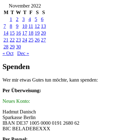
November 2022
M
T
W
T
F
S
S
1
2
3
4
5
6
7
8
9
10
11
12
13
14
15
16
17
18
19
20
21
22
23
24
25
26
27
28
29
30
« Oct
Dec »
Spenden
Wer mir etwas Gutes tun möchte, kann spenden:
Per Überweisung:
Neues Konto:
Hadmut Danisch
Sparkasse Berlin
IBAN DE37 1005 0000 0191 2680 62
BIC BELADEBEXXX
Per Paypal: